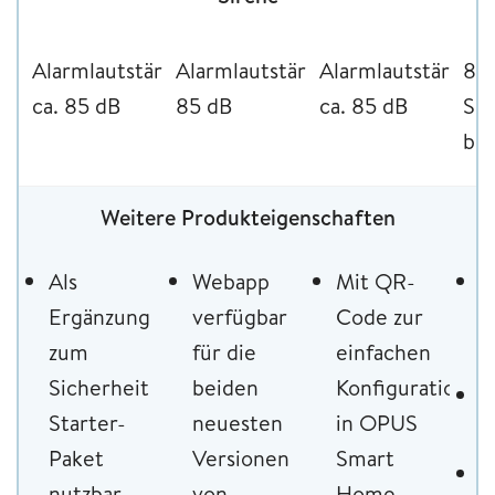
Alarmlautstärke
Alarmlautstärke
Alarmlautstärke
85
ca. 85 dB
85 dB
ca. 85 dB
Sch
bei
Weitere Produkteigenschaften
Als
Webapp
Mit QR-
Z
Ergänzung
verfügbar
Code zur
n
zum
für die
einfachen
E
Sicherheit
beiden
Konfiguration
B
Starter-
neuesten
in OPUS
f
Paket
Versionen
Smart
Z
nutzbar
von
Home