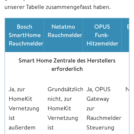
unserer Tabelle zusammengefasst haben.
Bosch
Netatmo
OPUS
Ev
SmartHome
Rauchmelder
Funk-
Rauchmelder
Hitzemelder
Smart Home Zentrale des Herstellers
erforderlich
Ja, zur
Grundsätzlich
Ja, OPUS
Ne
HomeKit
nicht, zur
Gateway
Vernetzung
HomeKit
zur
ist
Vernetzung
Rauchmelder
außerdem
ist
Steuerung