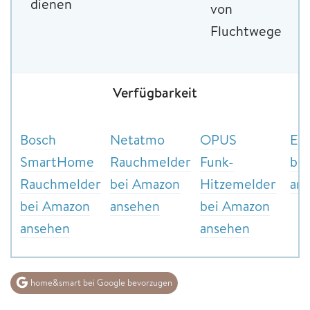
dienen
von
Fluchtwegen
Verfügbarkeit
Bosch
Netatmo
OPUS
Ev
SmartHome
Rauchmelder
Funk-
bei
Rauchmelder
bei Amazon
Hitzemelder
an
bei Amazon
ansehen
bei Amazon
ansehen
ansehen
home&smart bei Google bevorzugen