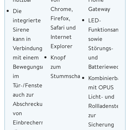
F
Chrome,
Gateway
Die
v
Firefox,
integrierte
LED-
u
Safari und
Sirene
Funktionsanzeig
H
Internet
kann in
sowie
o
Explorer
Verbindung
Störungs-
A
mit einem
Knopf
und
4
Bewegungsmelder
zum
Batteriewechsel
Z
im
Stummschalten
Kombinierbar
n
Tür-/Fensterkontakt
mit OPUS
auch zur
Licht- und
Abschreckung
Rollladensteue
von
zur
Einbrechern
Sicherung