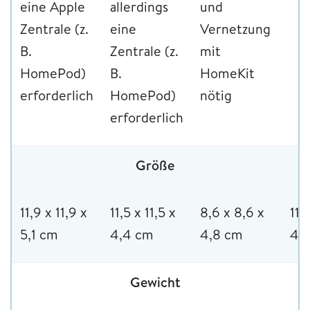
eine Apple
allerdings
und
Zentrale (z.
eine
Vernetzung
B.
Zentrale (z.
mit
HomePod)
B.
HomeKit
erforderlich
HomePod)
nötig
erforderlich
Größe
11,9 x 11,9 x
11,5 x 11,5 x
8,6 x 8,6 x
11,
5,1 cm
4,4 cm
4,8 cm
4,
Gewicht