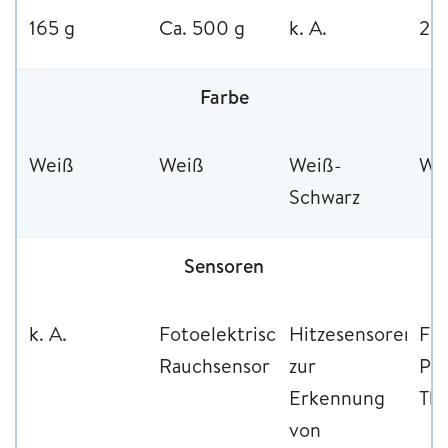
165 g
Ca. 500 g
k. A.
25
Farbe
Weiß
Weiß
Weiß-
We
Schwarz
Sensoren
k. A.
Fotoelektrischer
Hitzesensoren
Fot
Rauchsensor
zur
Par
Erkennung
The
von