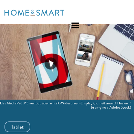
Skip
to
content
Das MediaPad M5 verfügt über ein 2K-Widescreen-Display
(home&smart/ Huawei /
bramgino / Adobe Stock)
Tablet