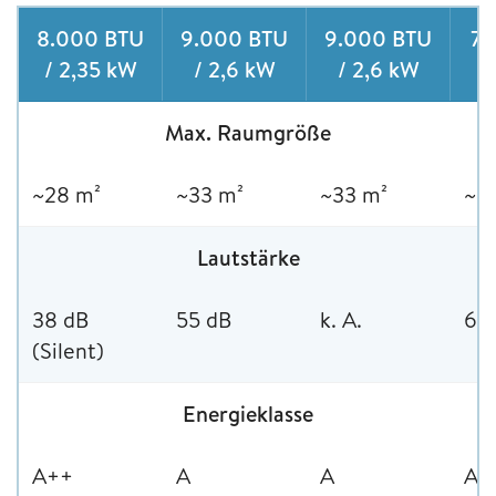
8.000 BTU
9.000 BTU
9.000 BTU
7.
/ 2,35 kW
/ 2,6 kW
/ 2,6 kW
Max. Raumgröße
~28 m²
~33 m²
~33 m²
~2
Lautstärke
38 dB
55 dB
k. A.
63
(Silent)
Energieklasse
A++
A
A
A