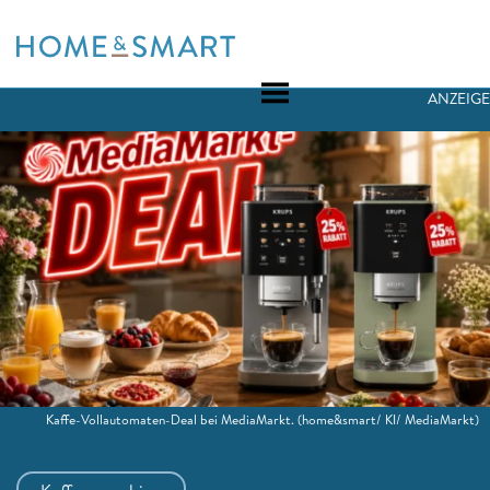
Skip
to
content
ANZEIGE
Kaffe-Vollautomaten-Deal bei MediaMarkt.
(home&smart/ KI/ MediaMarkt)