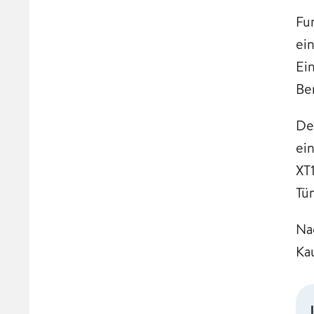
Fu
ei
Ei
Be
De
ei
XT
Tü
Na
Ka