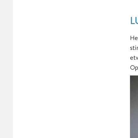
L
He
st
et
Op