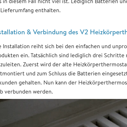
 in diesem Fall nicht viel ist. Lediglich Batterien un
 Lieferumfang enthalten.
stallation & Verbindung des V2 Heizkörper
e Installation reiht sich bei den einfachen und unpr
odukten ein. Tatsächlich sind lediglich drei Schritt
nzuleiten. Zuerst wird der alte Heizkörperthermost
stmontiert und zum Schluss die Batterien eingesetzt
kunden gehalten. Nun kann der Heizkörperthermost
b verbunden werden.