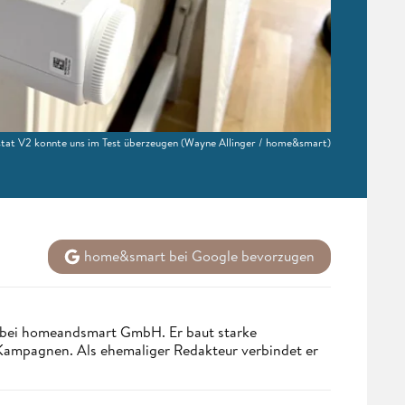
at V2 konnte uns im Test überzeugen
(Wayne Allinger / home&smart)
home&smart bei Google bevorzugen
 bei homeandsmart GmbH. Er baut starke
 Kampagnen. Als ehemaliger Redakteur verbindet er