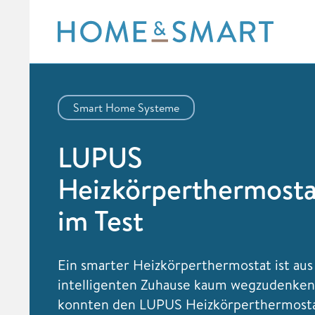
Skip
to
content
Smart Home Systeme
LUPUS
Heizkörperthermosta
im Test
Ein smarter Heizkörperthermostat ist au
intelligenten Zuhause kaum wegzudenken
konnten den LUPUS Heizkörperthermosta