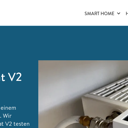
SMART HOME
t V2
s einem
. Wir
t V2 testen