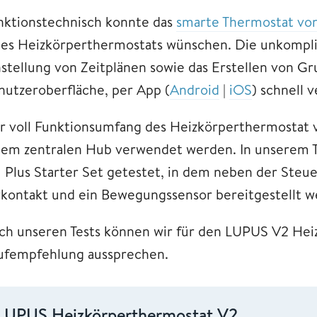
nktionstechnisch konnte das
smarte Thermostat vo
nes Heizkörperthermostats wünschen. Die unkompli
nstellung von Zeitplänen sowie das Erstellen von Gr
nutzeroberfläche, per App (
Android
|
iOS
) schnell 
r voll Funktionsumfang des Heizkörperthermostat 
nem zentralen Hub verwendet werden. In unserem Tes
1 Plus Starter Set getestet, in dem neben der Steu
rkontakt und ein Bewegungssensor bereitgestellt 
ch unseren Tests können wir für den LUPUS V2 Hei
ufempfehlung aussprechen.
LUPUS Heizkörperthermostat V2