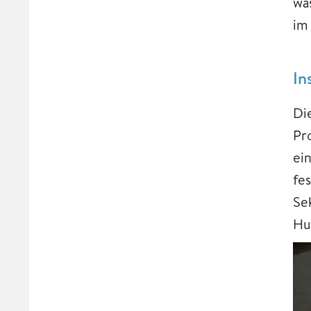
was
im
In
Di
Pr
ei
fe
Se
Hu