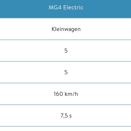
MG4 Electric
Kleinwagen
5
5
160 km/h
7,5 s