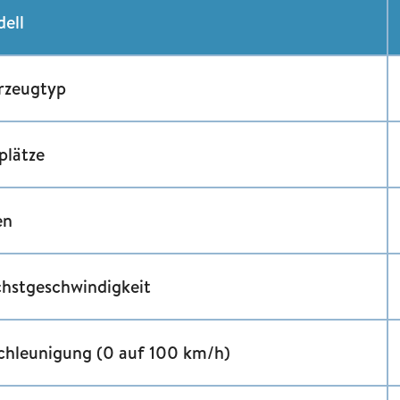
ell
rzeugtyp
plätze
en
hstgeschwindigkeit
chleunigung (0 auf 100 km/h)