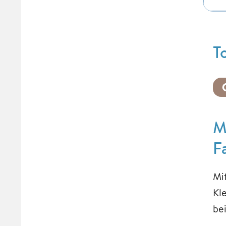
T
M
F
Mi
Kl
be