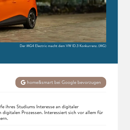
Der MG4 Electric macht dem VW ID.3 Konkurrenz.
(MG)
home&smart bei Google bevorzugen
e ihres Studiums Interesse an digitaler
igitalen Prozessen. Interessiert sich vor allem für
ern.