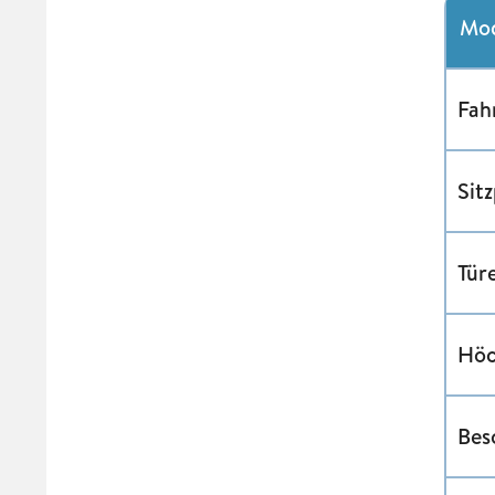
Mod
Fah
Sitz
Tür
Höc
Bes