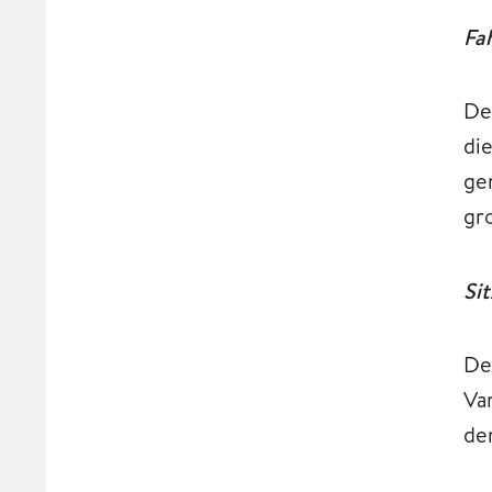
Fa
De
di
ge
gr
Sit
De
Va
de