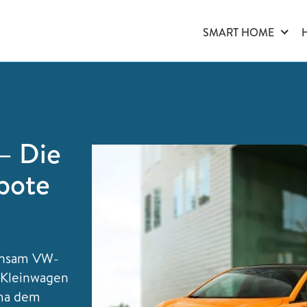
SMART HOME
– Die
bote
insam VW-
 Kleinwagen
rma dem