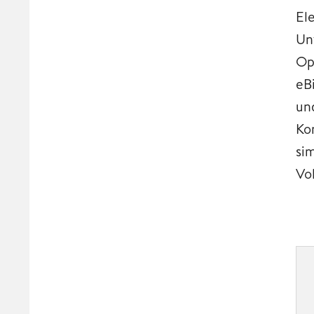
El
Un
Op
eB
un
Ko
si
Vo