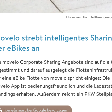
Die movelo Komplettlösungen gara
ovelo strebt intelligentes Shari
er eBikes an
e movelo Corporate Sharing Angebote sind auf die
gestimmt und darauf ausgelegt die Flotteninfrastr
r eine eBike Flotte von movelo spricht einiges: Die
velo App ist bedienungsfreundlich und die Ladest
andings erhalten. Außerdem reicht ein PKW Stellplatz
home&smart bei Google bevorzugen