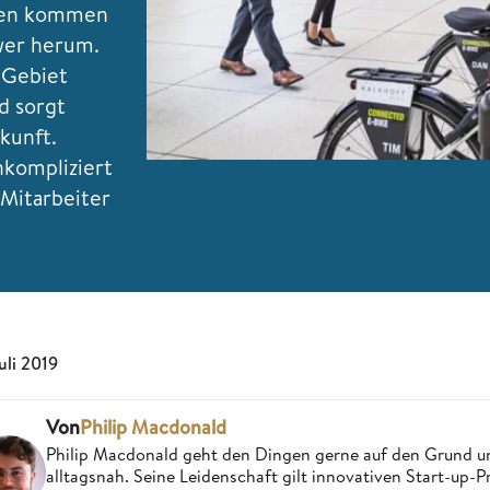
tzen kommen
wer herum.
 Gebiet
d sorgt
kunft.
kompliziert
 Mitarbeiter
Juli 2019
Von
Philip Macdonald
Philip Macdonald geht den Dingen gerne auf den Grund un
alltagsnah. Seine Leidenschaft gilt innovativen Start-up-