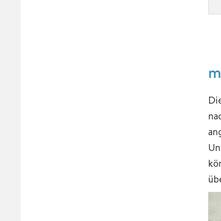
m
Di
na
an
Un
kö
üb