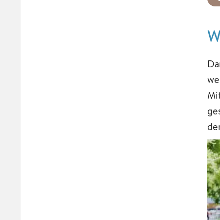
W
Da
we
Mi
ge
de