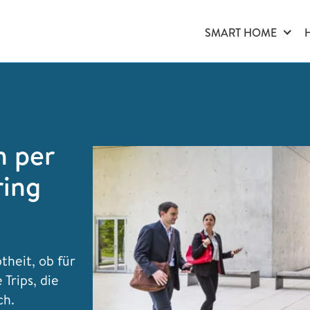
SMART HOME
n per
ring
theit, ob für
Trips, die
ch.