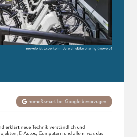
movelo ist Experte im Bereich eBike Sharing
(movelo)
home&smart bei Google bevorzugen
d erklärt neue Technik verständlich und
Projekten, E-Autos, Computern und allem, was das