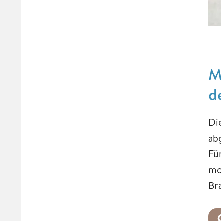
M
d
Di
ab
Fü
mo
Br