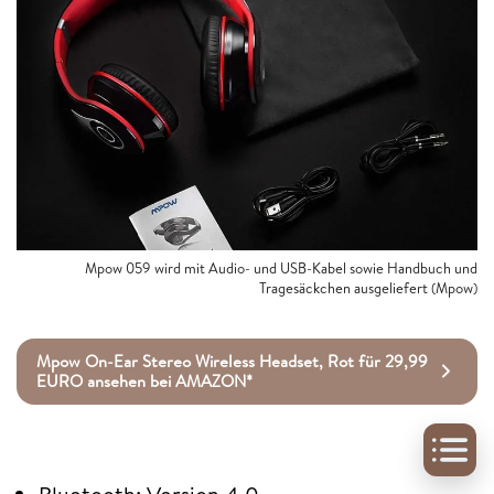
Mpow 059 wird mit Audio- und USB-Kabel sowie Handbuch und
Tragesäckchen ausgeliefert (Mpow)
Mpow On-Ear Stereo Wireless Headset, Rot für 29,99
EURO ansehen bei AMAZON*