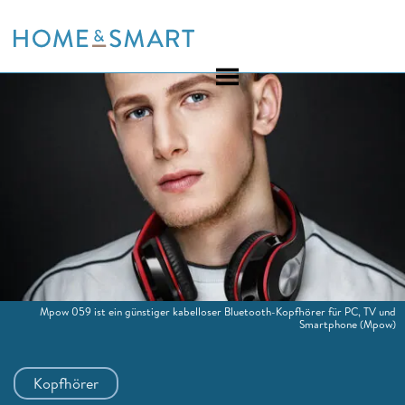
Skip
to
content
Mpow 059 ist ein günstiger kabelloser Bluetooth-Kopfhörer für PC, TV und
Smartphone
(Mpow)
Kopfhörer