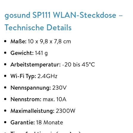
gosund SP111 WLAN-Steckdose –
Technische Details
Maße:
10 x 9,8 x 7,8 cm
Gewicht:
141 g
Arbeitstemperatur:
-20 bis 45°C
Wi-Fi Typ:
2.4GHz
Nennspannung:
230V
Nennstrom:
max. 10A
Maximalleistung:
2300W
Garantie:
18 Monate