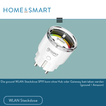
Skip
to
content
Die gosund WLAN-Steckdose SP111 kann ohne Hub oder Gateway betrieben werden
(gosund / Amazon)
WLAN Steckdose