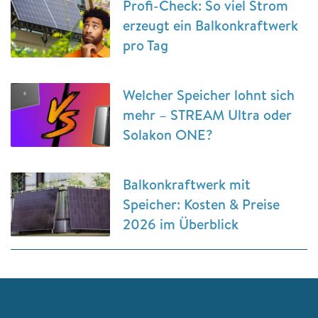
Profi-Check: So viel Strom
erzeugt ein Balkonkraftwerk
pro Tag
Welcher Speicher lohnt sich
mehr – STREAM Ultra oder
Solakon ONE?
Balkonkraftwerk mit
Speicher: Kosten & Preise
2026 im Überblick