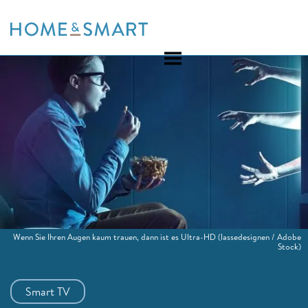
Skip
to
content
Wenn Sie Ihren Augen kaum trauen, dann ist es Ultra-HD
(lassedesignen / Adobe
Stock)
Smart TV