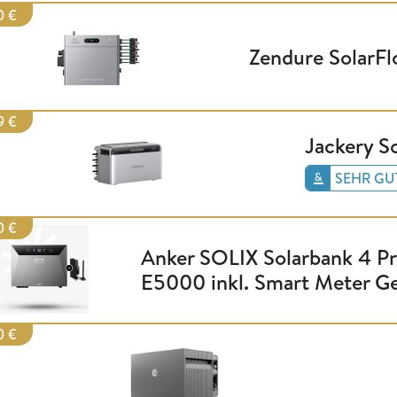
0 €
Zendure SolarF
9 €
Jackery So
SEHR GU
0 €
Anker SOLIX Solarbank 4 P
E5000 inkl. Smart Meter G
0 €