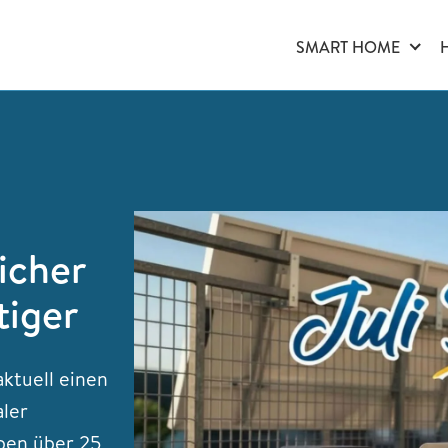
SMART HOME
icher
tiger
ktuell einen
aler
ben über 25