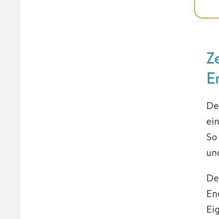
Z
E
De
ei
So
un
De
En
Ei