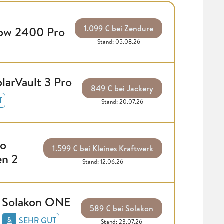
1.099 € bei Zendure
low 2400 Pro
Stand: 05.08.26
larVault 3 Pro
849 € bei Jackery
T
Stand: 20.07.26
ro
1.599 € bei Kleines Kraftwerk
en 2
Stand: 12.06.26
Solakon ONE
589 € bei Solakon
SEHR GUT
Stand: 23.07.26