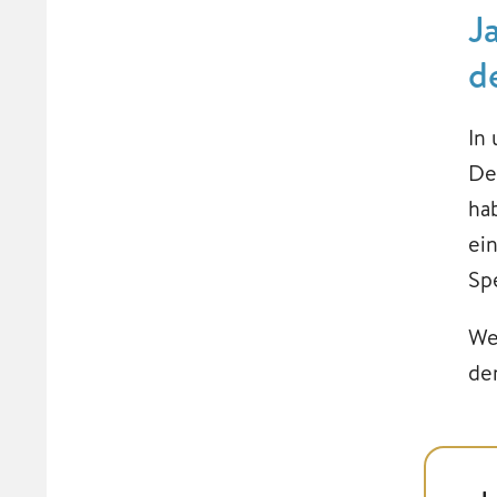
J
d
In
De
ha
ei
Sp
We
de