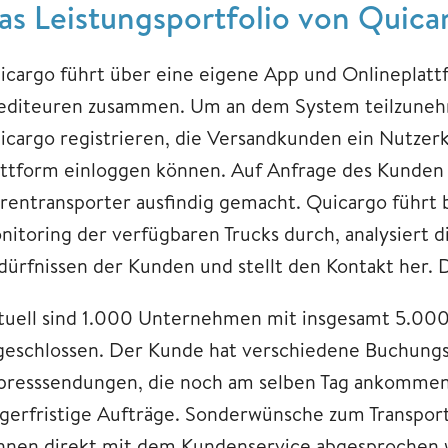
as Leistungsportfolio von Quica
icargo führt über eine eigene App und Onlinepla
editeuren zusammen. Um an dem System teilzunehm
icargo registrieren, die Versandkunden ein Nutzerk
attform einloggen können. Auf Anfrage des Kunden 
rentransporter ausfindig gemacht. Quicargo führt 
nitoring der verfügbaren Trucks durch, analysiert d
dürfnissen der Kunden und stellt den Kontakt her. Da
tuell sind 1.000 Unternehmen mit insgesamt 5.000
geschlossen. Der Kunde hat verschiedene Buchungs
presssendungen, die noch am selben Tag ankommen
ngerfristige Aufträge. Sonderwünsche zum Transport
nnen direkt mit dem Kundenservice abgesprochen 