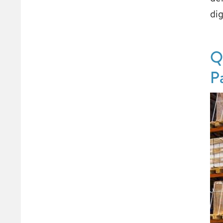
di
Q
P