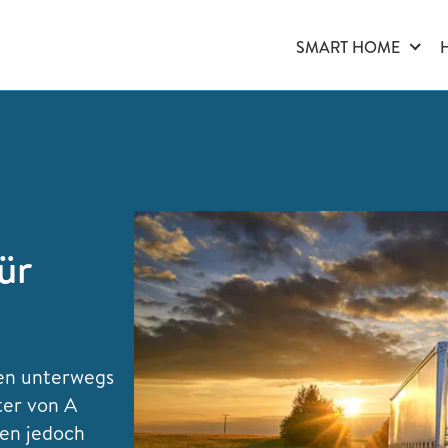
SMART HOME
ür
nen unterwegs
ter von A
ben jedoch