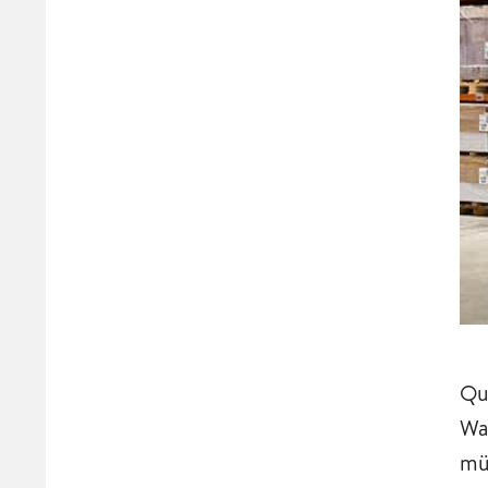
Qui
Wa
mü