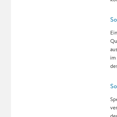
So
Ei
Qu
aus
im
de
So
Sp
ve
de