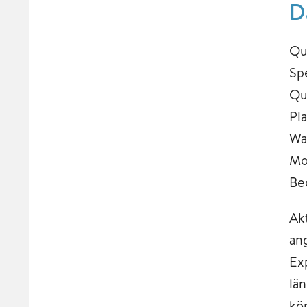
D
Qu
Sp
Qu
Pl
Wa
Mo
Be
Ak
an
Ex
lä
kö