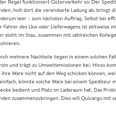
 der Regel funktioniert Güterverkehr so: Der Spedit
nden, holt dort die vereinbarte Ladung ab, bringt d
ederum leer – zum nächsten Auftrag. Selbst bei effi
r Fahrer des Lkw oder Lieferwagens ist zeitweise 
er steht im Stau, zusammen mit zahlreichen Kollegen
solvieren.
eich mehrere Nachteile liegen in einem solchen Fal
nzin und trägt zu Umweltemissionen bei. Hinzu kom
e ihre Ware nicht auf den Weg schicken können, weil
 einfach, könnte solche Ware bei einem Spediteur m
recke bedient und Platz im Laderaum hat. Das Prob
nden zusammenzubringen. Dies will Quicargo mit se