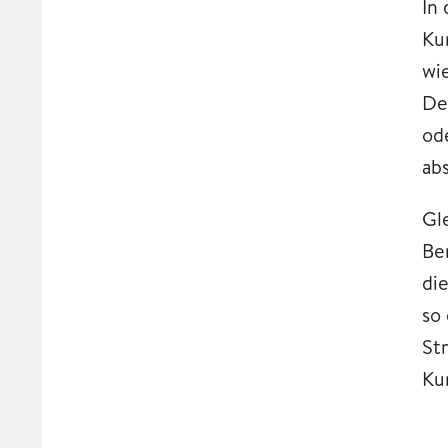
In
Ku
wi
De
od
ab
Gl
Be
di
so
St
Ku