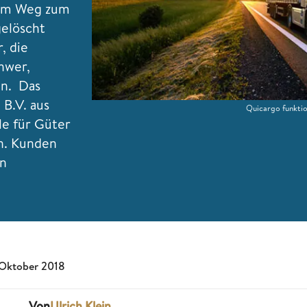
dem Weg zum
gelöscht
, die
hwer,
en. Das
B.V. aus
Quicargo funktio
le für Güter
n. Kunden
in
 Oktober 2018
Von
Ulrich Klein