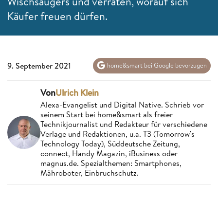
Wischsaugers und verraten, worauf sich
Käufer freuen dürfen.
9. September 2021
home&smart bei Google bevorzugen
Von
Ulrich Klein
Alexa-Evangelist und Digital Native. Schrieb vor
seinem Start bei home&smart als freier
Technikjournalist und Redakteur für verschiedene
Verlage und Redaktionen, u.a. T3 (Tomorrow's
Technology Today), Süddeutsche Zeitung,
connect, Handy Magazin, iBusiness oder
magnus.de. Spezialthemen: Smartphones,
Mähroboter, Einbruchschutz.