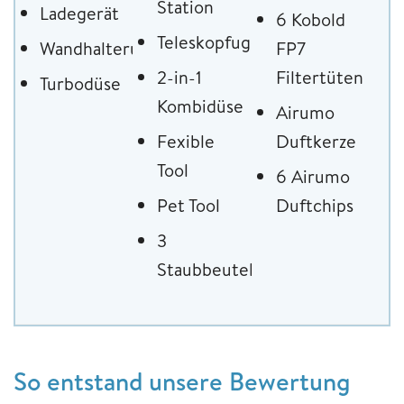
Station
Ladegerät
6 Kobold
Teleskopfugendüse
Wandhalterung
FP7
2-in-1
Filtertüten
Turbodüse
Kombidüse
Airumo
Fexible
Duftkerze
Tool
6 Airumo
Pet Tool
Duftchips
3
Staubbeutel
So entstand unsere Bewertung