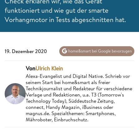
Check erklären wir, wie das Gerät
funktioniert und wie gut der smarte
Vorhangmotor in Tests abgeschnitten hat.
19. Dezember 2020
home&smart bei Google bevorzugen
Von
Ulrich Klein
Alexa-Evangelist und Digital Native. Schrieb vor
seinem Start bei home&smart als freier
Technikjournalist und Redakteur für verschiedene
Verlage und Redaktionen, u.a. T3 (Tomorrow's
Technology Today), Süddeutsche Zeitung,
connect, Handy Magazin, iBusiness oder
magnus.de. Spezialthemen: Smartphones,
Mähroboter, Einbruchschutz.