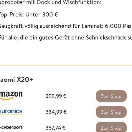
ugroboter mit Dock und Wischfunktion:
Top-Preis: Unter 300 €
Saugkraft völlig ausreichend für Laminat: 6.000 Pas
Für alle, die ein gutes Gerät ohne Schnickschnack 
iaomi X20+
299,99
€
Zum Shop
334,99
€
Zum Shop
357,74
€
Zum Shop