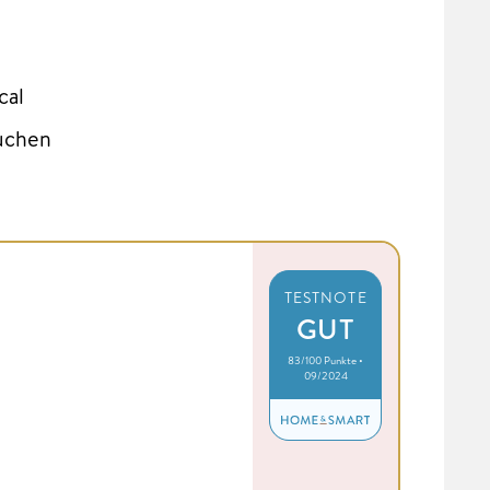
cal
suchen
TESTNOTE
GUT
83/100 Punkte •
09/2024