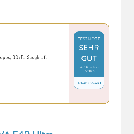
TESTNOTE
SEHR
GUT
opps, 30kPa Saugkraft,
94/100 Punkte •
01/2026
OVA E40 Ultra