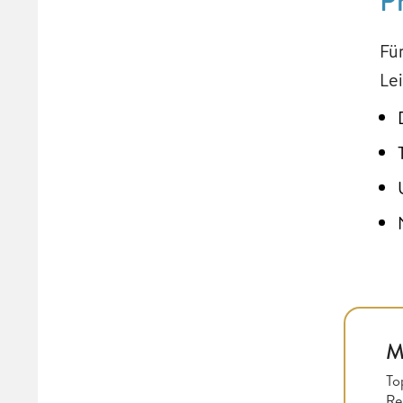
Fü
Le
M
To
Re