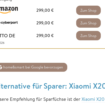
299,00
€
Zum Shop
299,00
€
Zum Shop
TTO DE
299,00
€
Zum Shop
2026
home&smart bei Google bevorzugen
lternative für Sparer: Xiaomi X2
sere Empfehlung für Sparfüchse ist der
Xiaomi X20