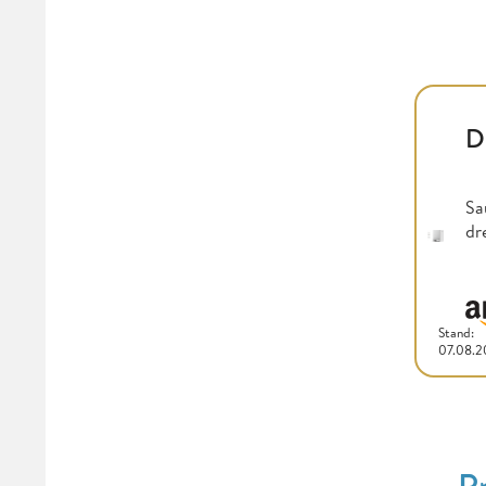
D
Sa
dr
Stand:
07.08.
P