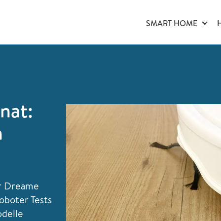
SMART HOME
nat:
n
er Dreame
oboter Tests
odelle