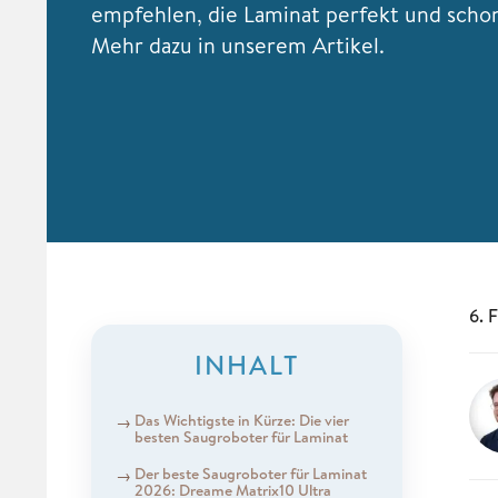
empfehlen, die Laminat perfekt und scho
Mehr dazu in unserem Artikel.
6. 
INHALT
Das Wichtigste in Kürze: Die vier
besten Saugroboter für Laminat
Der beste Saugroboter für Laminat
2026: Dreame Matrix10 Ultra