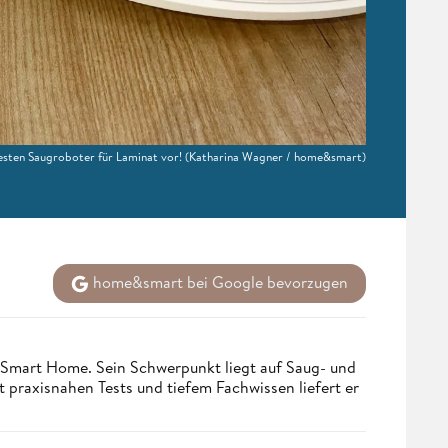
besten Saugroboter für Laminat vor!
(Katharina Wagner / home&smart)
home&smart bei Google bevorzugen
 Smart Home. Sein Schwerpunkt liegt auf Saug- und
t praxisnahen Tests und tiefem Fachwissen liefert er