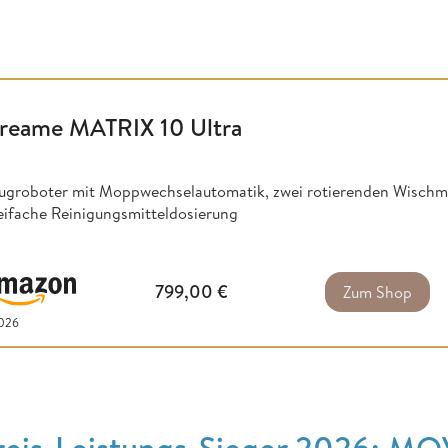
reame MATRIX 10 Ultra
ugroboter mit Moppwechselautomatik, zwei rotierenden Wischm
eifache Reinigungsmitteldosierung
799,00
€
Zum Shop
2026
reis-Leistungs-Sieger 2026: M