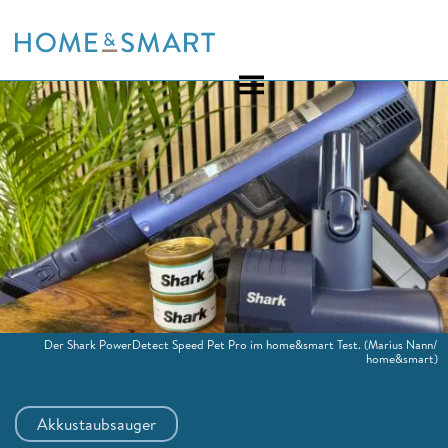
Skip
to
content
Der Shark PowerDetect Speed Pet Pro im home&smart Test.
(Marius Nann/
home&smart)
Akkustaubsauger