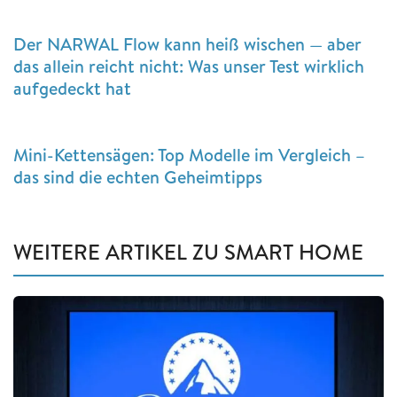
Der NARWAL Flow kann heiß wischen — aber
das allein reicht nicht: Was unser Test wirklich
aufgedeckt hat
Mini-Kettensägen: Top Modelle im Vergleich –
das sind die echten Geheimtipps
WEITERE ARTIKEL ZU SMART HOME