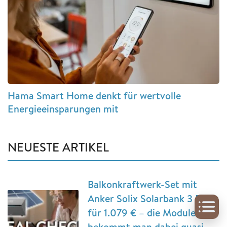
Hama Smart Home denkt für wertvolle
Energieeinsparungen mit
NEUESTE ARTIKEL
Balkonkraftwerk-Set mit
Anker Solix Solarbank 3 Pro
für 1.079 € – die Module
bekommt man dabei quasi