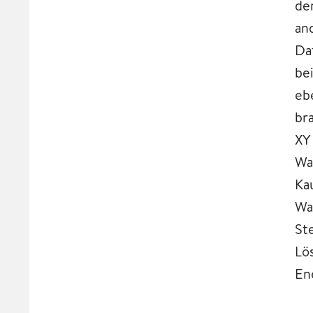
de
an
Da
be
eb
br
XY
Wa
Ka
Wa
St
Lö
En