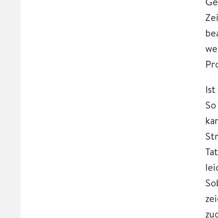
Ge
Ze
be
we
Pr
Is
So
ka
St
Ta
le
So
ze
zu