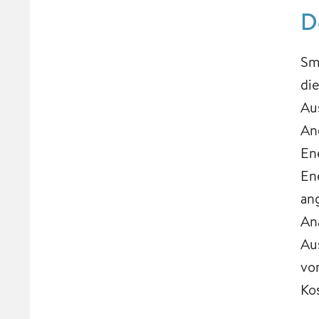
D
Sm
di
Au
An
En
En
an
An
Au
vo
Ko