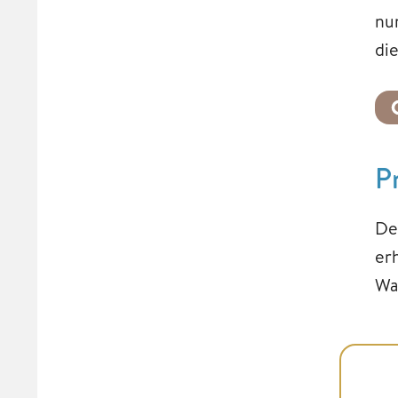
nu
di
P
De
er
Wa