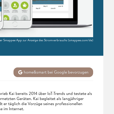
er Smappee App zur Anzeige des Stromverbrauchs
(smappee.com/de)
home&smart bei Google bevorzugen
eb Kai bereits 2014 über IoT-Trends und testete als
netzten Geräten. Kai begleitet als langjähriger
 er täglich die Vorzüge seines professionellen
e im Internet.