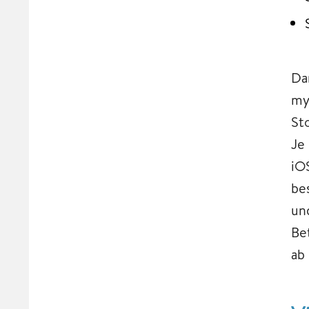
Da
my
Sto
Je
iOS
be
un
Be
ab