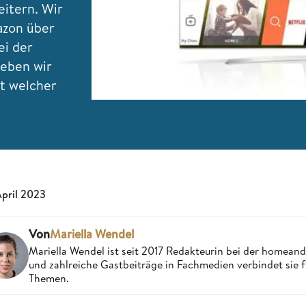
eitern. Wir
azon über
ei der
geben wir
t welcher
April 2023
Von
Mariella Wendel
Mariella Wendel ist seit 2017 Redakteurin bei der homea
und zahlreiche Gastbeiträge in Fachmedien verbindet sie 
Themen.