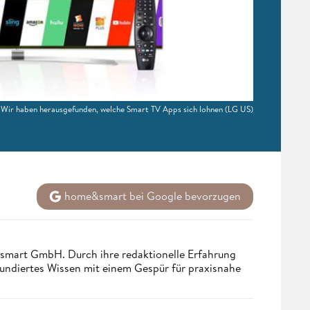
Wir haben herausgefunden, welche Smart TV Apps sich lohnen
(LG US)
home&smart bei Google bevorzugen
ndsmart GmbH. Durch ihre redaktionelle Erfahrung
fundiertes Wissen mit einem Gespür für praxisnahe