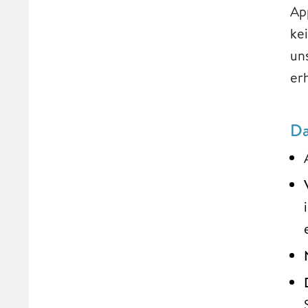
App
ke
un
er
Da