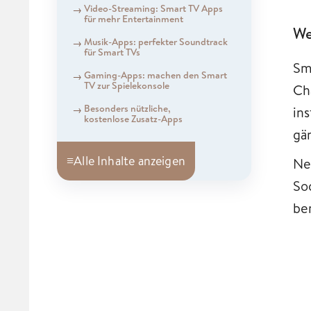
Video-Streaming: Smart TV Apps
für mehr Entertainment
We
Musik-Apps: perfekter Soundtrack
für Smart TVs
Sm
Gaming-Apps: machen den Smart
TV zur Spielekonsole
Ch
Besonders nützliche,
ins
kostenlose Zusatz-Apps
gä
≡
Alle Inhalte anzeigen
Ne
So
ber