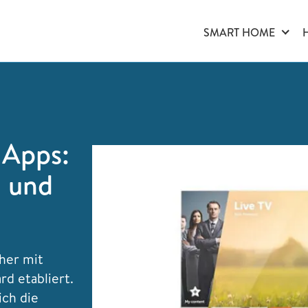
SMART HOME
 Apps:
n und
eher mit
rd etabliert.
ich die