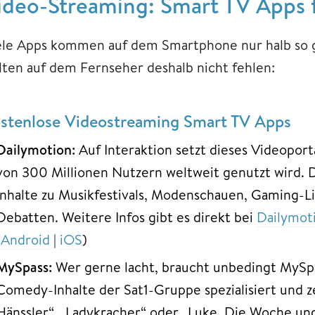
ideo-Streaming: Smart TV Apps 
ele Apps kommen auf dem Smartphone nur halb so g
llten auf dem Fernseher deshalb nicht fehlen:
stenlose Videostreaming Smart TV Apps
Dailymotion:
Auf Interaktion setzt dieses Videoport
von 300 Millionen Nutzern weltweit genutzt wird. 
Inhalte zu Musikfestivals, Modenschauen, Gaming-L
Debatten. Weitere Infos gibt es direkt bei
Dailymot
(
Android
|
iOS
)
MySpass:
Wer gerne lacht, braucht unbedingt MySpas
Comedy-Inhalte der Sat1-Gruppe spezialisiert und z
Hänssler“, „Ladykracher“ oder „Luke. Die Woche und 