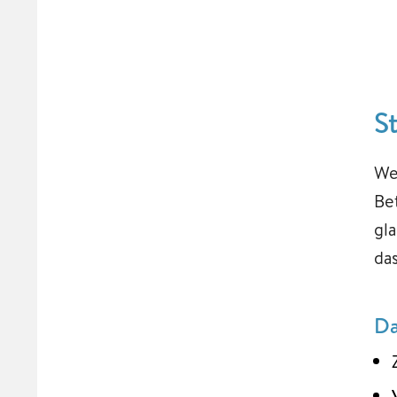
S
We
Be
gl
da
Da