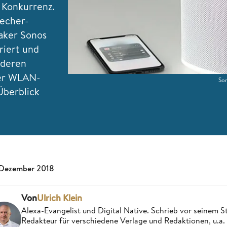
 Konkurrenz.
recher-
aker Sonos
riert und
nderen
der WLAN-
Son
Überblick
 Dezember 2018
Von
Ulrich Klein
Alexa-Evangelist und Digital Native. Schrieb vor seinem S
Redakteur für verschiedene Verlage und Redaktionen, u.a