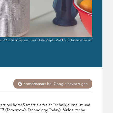
os One Smart Speaker unterstützt Apples AirPlay 2-Standard
(Sonos)
home&smart bei Google bevorzugen
tart bei home&smart als freier Technikjournalist und
. T3 (Tomorrow's Technology Today), Süddeutsche