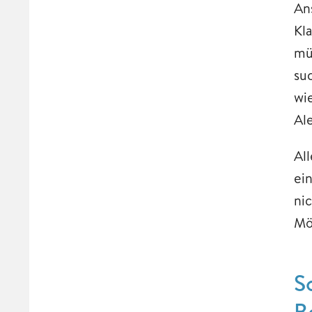
An
Kl
mü
su
wi
Al
Al
ei
ni
Mö
S
B