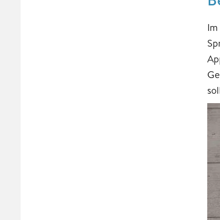
Im
Sp
Ap
Ge
so