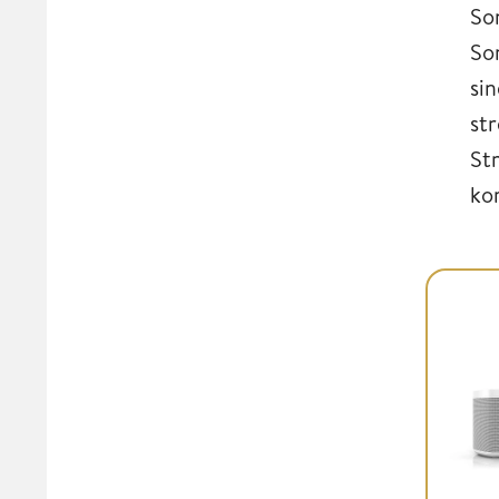
So
So
si
st
St
ko