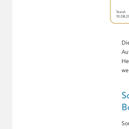
Stand:
10.08.2
Di
Au
He
we
S
B
So