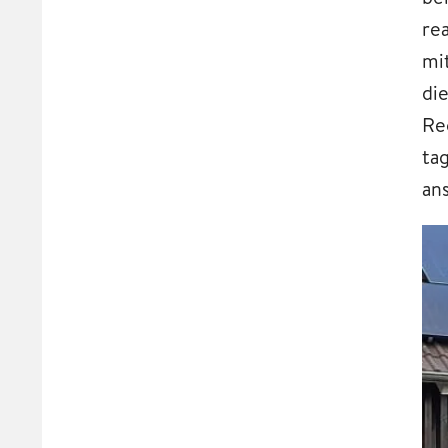
re
mi
di
Re
ta
ans