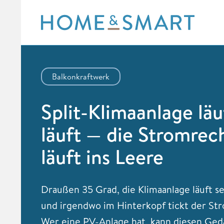
Skip
to
content
Balkonkraftwerk
Split-Klimaanlage läu
läuft — die Stromre
läuft ins Leere
Draußen 35 Grad, die Klimaanlage läuft s
und irgendwo im Hinterkopf tickt der Str
Wer eine PV-Anlage hat, kann diesen Ge