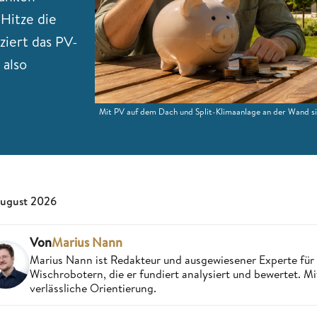
Hitze die
ziert das PV-
 also
Mit PV auf dem Dach und Split-Klimaanlage an der Wand si
August 2026
Von
Marius Nann
Marius Nann ist Redakteur und ausgewiesener Experte für
Wischrobotern, die er fundiert analysiert und bewertet. Mi
verlässliche Orientierung.