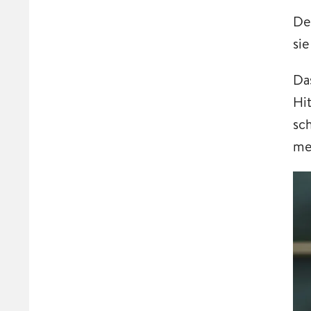
De
si
Da
Hi
sc
me