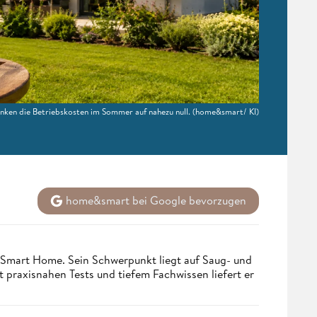
nken die Betriebskosten im Sommer auf nahezu null.
(home&smart/ KI)
home&smart bei Google bevorzugen
 Smart Home. Sein Schwerpunkt liegt auf Saug- und
t praxisnahen Tests und tiefem Fachwissen liefert er