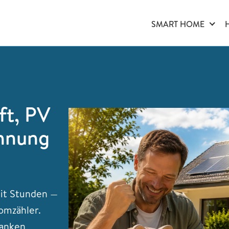
SMART HOME
ft, PV
chnung
eit Stunden —
omzähler.
danken