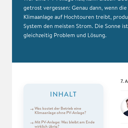
getrost vergessen: Genau dann, wenn die 
Klimaanlage auf Hochtouren treibt, produ
System den meisten Strom. Die Sonne ist
gleichzeitig Problem und Lösung.
7. 
INHALT
Was kostet der Betrieb eine
Klimaanlage ohne PV-Anlage?
Mit PV-Anlage: Was bleibt am Ende
wirklich übrig?