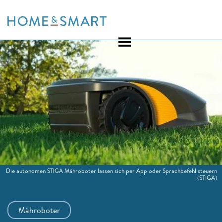
Skip
to
content
Die autonomen STIGA Mähroboter lassen sich per App oder Sprachbefehl steuern
(STIGA)
Mähroboter