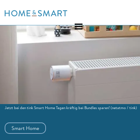
Skip
to
content
Jetzt bei den tink Smart Home Tagen kräftig bei Bundles sparen!
(netatmo / tink)
Smart Home