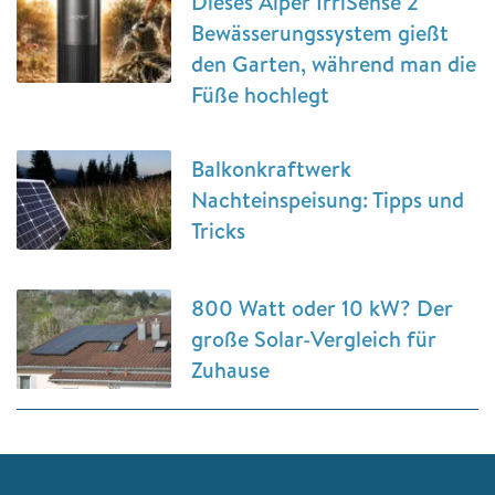
Dieses Aiper IrriSense 2
Bewässerungssystem gießt
den Garten, während man die
Füße hochlegt
Balkonkraftwerk
Nachteinspeisung: Tipps und
Tricks
800 Watt oder 10 kW? Der
große Solar-Vergleich für
Zuhause