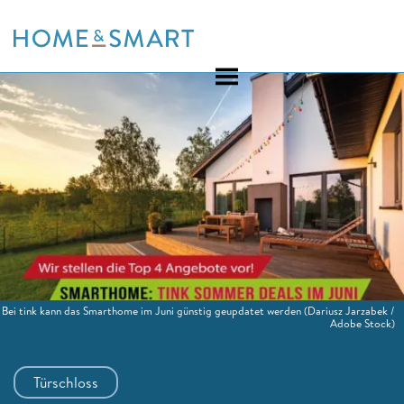
Skip
to
content
Bei tink kann das Smarthome im Juni günstig geupdatet werden
(Dariusz Jarzabek /
Adobe Stock)
Türschloss