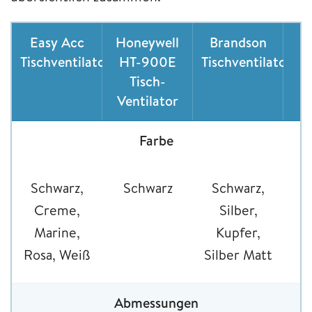
Easy Acc
Honeywell
Brandson
R
Tischventilator
HT-900E
Tischventilator
V
Tisch-
Ventilator
Farbe
Schwarz,
Schwarz
Schwarz,
Creme,
Silber,
S
Marine,
Kupfer,
Rosa, Weiß
Silber Matt
Abmessungen