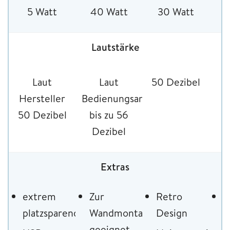
5 Watt
40 Watt
30 Watt
4
Lautstärke
Laut
Laut
50 Dezibel
4
Hersteller
Bedienungsanleitung
50 Dezibel
bis zu 56
Dezibel
Extras
extrem
Zur
Retro
B
platzsparend
Wandmontage
Design
m
geeignet
L