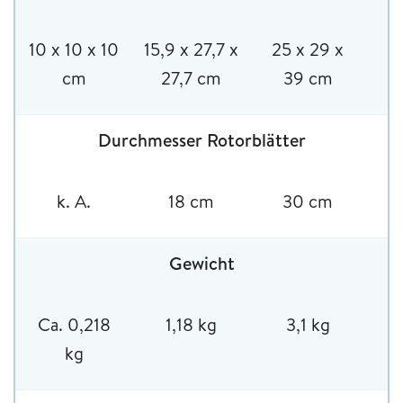
10 x 10 x 10
15,9 x 27,7 x
25 x 29 x
2
cm
27,7 cm
39 cm
Durchmesser Rotorblätter
k. A.
18 cm
30 cm
Gewicht
Ca. 0,218
1,18 kg
3,1 kg
kg