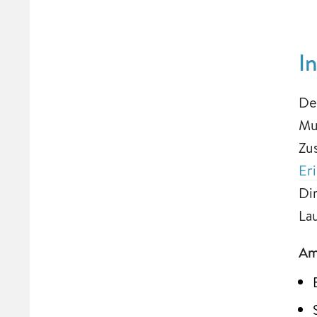
I
De
Mu
Zu
Er
Di
La
Am