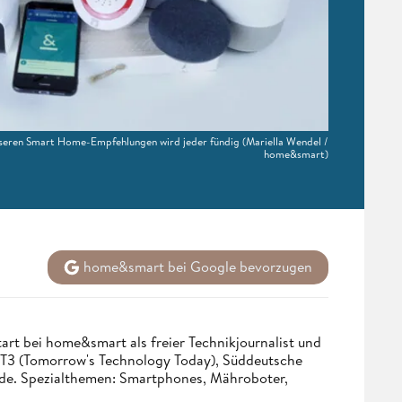
nseren Smart Home-Empfehlungen wird jeder fündig
(Mariella Wendel /
home&smart)
home&smart bei Google bevorzugen
tart bei home&smart als freier Technikjournalist und
. T3 (Tomorrow's Technology Today), Süddeutsche
.de. Spezialthemen: Smartphones, Mähroboter,