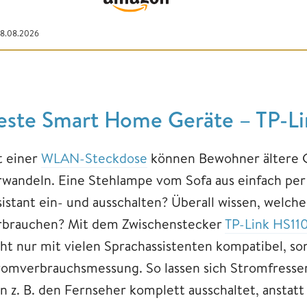
08.08.2026
este Smart Home Geräte – TP-L
t einer
WLAN-Steckdose
können Bewohner ältere G
rwandeln. Eine Stehlampe vom Sofa aus einfach per
sistant ein- und ausschalten? Überall wissen, welc
rbrauchen? Mit dem Zwischenstecker
TP-Link HS11
cht nur mit vielen Sprachassistenten kompatibel, so
romverbrauchsmessung. So lassen sich Stromfresser
n z. B. den Fernseher komplett ausschaltet, anstat