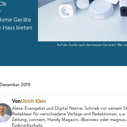
 Ob
r
 Home Geräte
e Haus bieten
Auf der Suche nach den besten Geräten? Bei u
 Dezember 2019
Von
Ulrich Klein
Alexa-Evangelist und Digital Native. Schrieb vor seinem S
Redakteur für verschiedene Verlage und Redaktionen, u.a
Zeitung, connect, Handy Magazin, iBusiness oder magnus
Einbruchschutz.