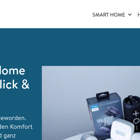
SMART HOME
 Home
lick &
 geworden.
 den Komfort
d ganz