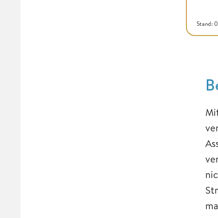
Stand: 
B
Mi
ve
As
ve
ni
St
ma