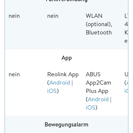
nein
nein
WLAN
LTE
(optional),
4G)
Bluetooth
Kar
ent
App
nein
Reolink App
ABUS
UB
(
Android
|
App2Cam
(
An
iOS
)
Plus App
iO
(
Android
|
iOS
)
Bewegungsalarm