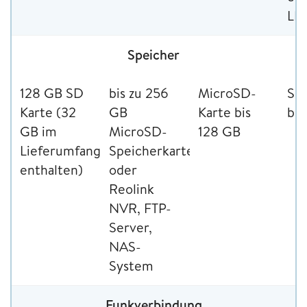
LE
Speicher
128 GB SD
bis zu 256
MicroSD-
SD
Karte (32
GB
Karte bis
bis
GB im
MicroSD-
128 GB
Lieferumfang
Speicherkarte
enthalten)
oder
Reolink
NVR, FTP-
Server,
NAS-
System
Funkverbindung