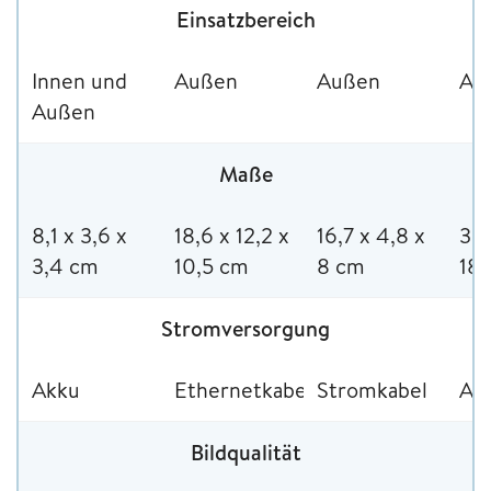
Einsatzbereich
Innen und
Außen
Außen
Au
Außen
Maße
8,1 x 3,6 x
18,6 x 12,2 x
16,7 x 4,8 x
30 
3,4 cm
10,5 cm
8 cm
18
Stromversorgung
Akku
Ethernetkabel
Stromkabel
Akk
Bildqualität