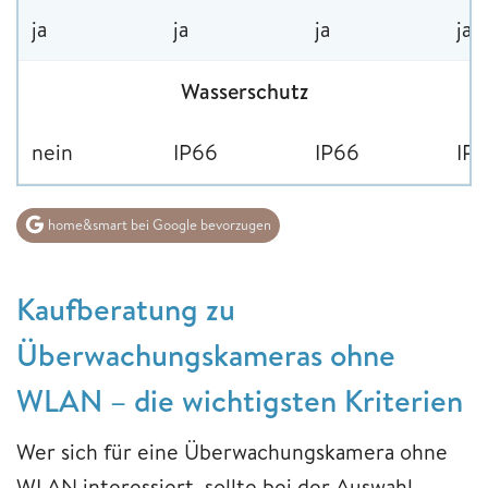
ja
ja
ja
ja
Wasserschutz
nein
IP66
IP66
IP
home&smart bei Google bevorzugen
Kaufberatung zu
Überwachungskameras ohne
WLAN – die wichtigsten Kriterien
Wer sich für eine Überwachungskamera ohne
WLAN interessiert, sollte bei der Auswahl