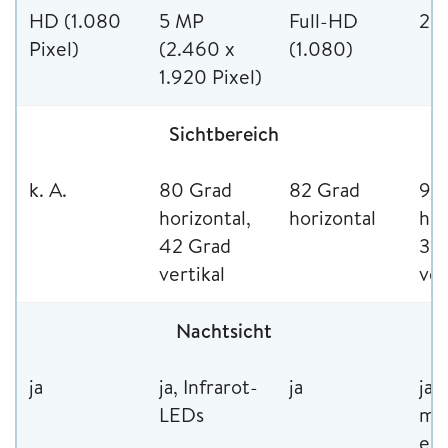
HD (1.080
5 MP
Full-HD
2K
Pixel)
(2.460 x
(1.080)
1.920 Pixel)
Sichtbereich
k. A.
80 Grad
82 Grad
95
horizontal,
horizontal
hor
42 Grad
35
vertikal
ver
Nachtsicht
ja
ja, Infrarot-
ja
ja,
LEDs
mi
ein