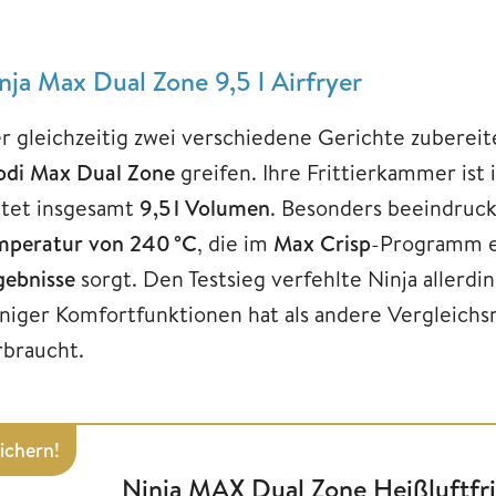
nja Max Dual Zone 9,5 l Airfryer
r gleichzeitig zwei verschiedene Gerichte zubereit
odi Max Dual Zone
greifen. Ihre Frittierkammer ist 
etet insgesamt
9,5 l Volumen
. Besonders beeindruck
mperatur von 240 °C
, die im
Max Crisp
-Programm e
gebnisse
sorgt. Den Testsieg verfehlte Ninja allerdin
niger Komfortfunktionen hat als andere Vergleich
rbraucht.
sichern!
Ninja MAX Dual Zone Heißluftfr