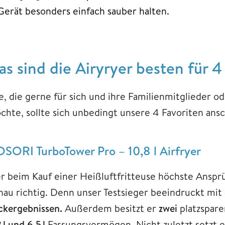
Gerät besonders einfach sauber halten.
as sind die Airyryer besten für 
le, die gerne für sich und ihre Familienmitglieder 
chte, sollte sich unbedingt unsere 4 Favoriten ans
SORI TurboTower Pro – 10,8 l Airfryer
r beim Kauf einer Heißluftfritteuse höchste Anspr
nau richtig. Denn unser Testsieger beeindruckt mit
ckergebnissen.
Außerdem besitzt er
zwei
platzspare
 l und 6,5 l
Fassungsvermögen. Nicht zuletzt setzt 