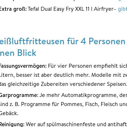
Extra groß:
Tefal Dual Easy Fry XXL 11 l Airfryer–
gib
eißluftfritteusen für 4 Personen
inen Blick
Fassungsvermögen:
Für vier Personen empfiehlt si
Litern, besser ist aber deutlich mehr. Modelle mi
das gleichzeitige Zubereiten verschiedener Speisen
Garprogramme
: Je mehr Automatikprogramme, dest
sind z. B. Programme für Pommes, Fisch, Fleisch u
Gebäck.
Reinigung:
Wer auf spülmaschinenfeste und antihaftb