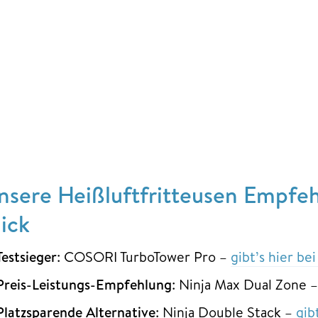
nsere Heißluftfritteusen Empfeh
lick
Testsieger
: COSORI TurboTower Pro –
gibt’s hier b
Preis-Leistungs-Empfehlung
: Ninja Max Dual Zone 
Platzsparende Alternative
: Ninja Double Stack –
gib