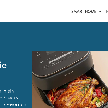
SMART HOME
ie
 in ein
le Snacks
re Favoriten