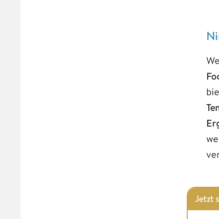
Ni
We
Fo
bi
Te
Er
we
ve
Jetzt 