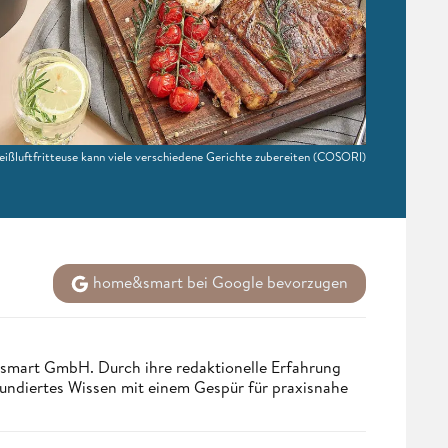
eißluftfritteuse kann viele verschiedene Gerichte zubereiten
(COSORI)
home&smart bei Google bevorzugen
ndsmart GmbH. Durch ihre redaktionelle Erfahrung
fundiertes Wissen mit einem Gespür für praxisnahe