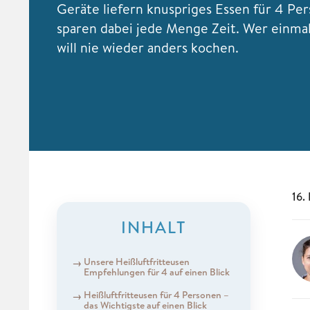
Geräte liefern knuspriges Essen für 4 Pe
sparen dabei jede Menge Zeit. Wer einmal
will nie wieder anders kochen.
16.
INHALT
Unsere Heißluftfritteusen
Empfehlungen für 4 auf einen Blick
Heißluftfritteusen für 4 Personen –
das Wichtigste auf einen Blick