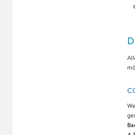
D
Al
mö
CO
We
ge
Ba
4,3