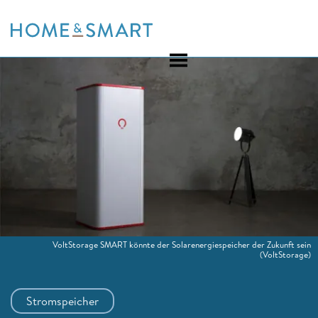
Skip
to
content
VoltStorage SMART könnte der Solarenergiespeicher der Zukunft sein
(VoltStorage)
Stromspeicher