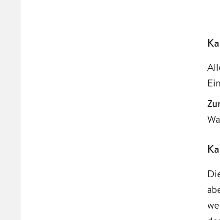
Ka
Al
Ei
Zu
Wal
Ka
Di
ab
we