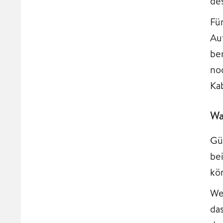
de
Fü
Au
be
no
Ka
Wa
Gü
be
kö
We
da