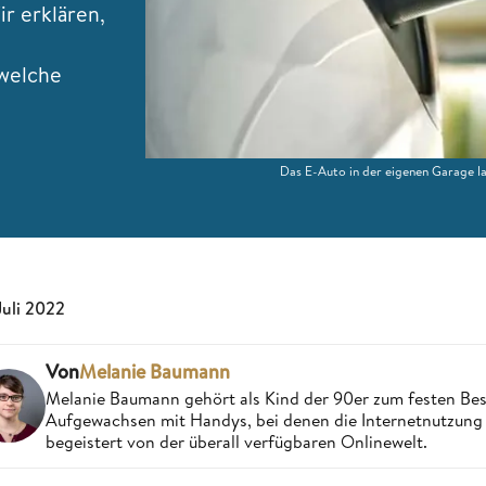
r erklären,
 welche
Das E-Auto in der eigenen Garage la
 Juli 2022
Von
Melanie Baumann
Melanie Baumann gehört als Kind der 90er zum festen Bes
Aufgewachsen mit Handys, bei denen die Internetnutzung n
begeistert von der überall verfügbaren Onlinewelt.