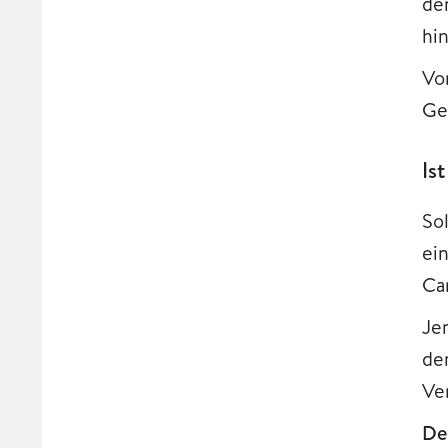
de
hi
Vo
Ge
Is
So
ei
Ca
Je
de
Ve
De