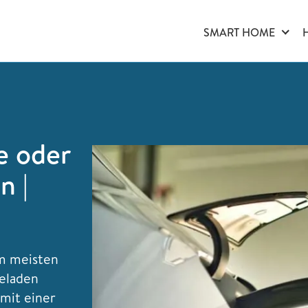
SMART HOME
e oder
n |
am meisten
eladen
mit einer