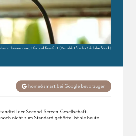
den zu können sorgt für viel Komfort
(VisualArtStudio / Adobe Stock)
home&smart bei Google bevorzugen
tandteil der Second-Screen-Gesellschaft.
och nicht zum Standard gehörte, ist sie heute