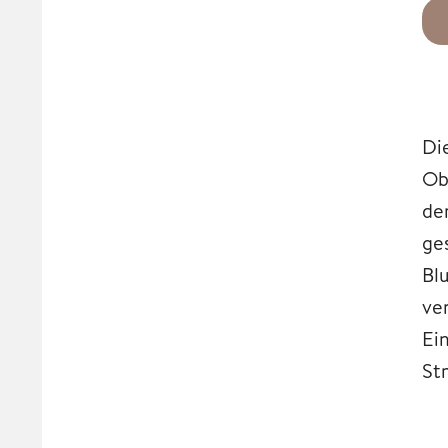
Di
Ob
de
ge
Bl
ve
Ei
St