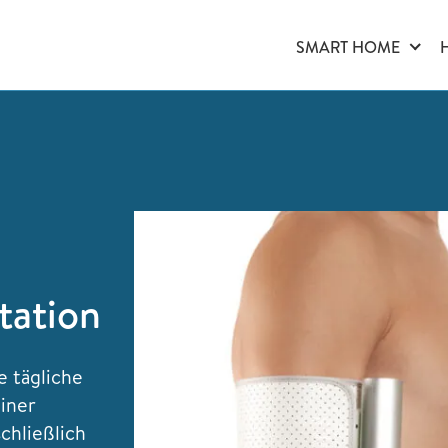
SMART HOME
tation
e tägliche
iner
chließlich