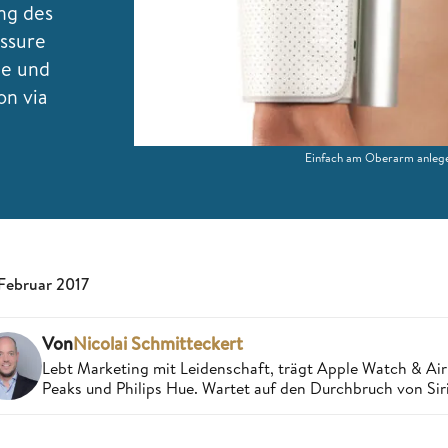
ng des
essure
he und
on via
Einfach am Oberarm anleg
 Februar 2017
Von
Nicolai Schmitteckert
Lebt Marketing mit Leidenschaft, trägt Apple Watch & AirPo
Peaks und Philips Hue. Wartet auf den Durchbruch von Siri,