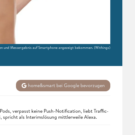
en und Messergebnis auf Smartphone angezeigt bekommen.
(Withings)
home&smart bei Google bevorzugen
ds, verpasst keine Push-Notification, liebt Traffic-
 spricht als Interimslösung mittlerweile Alexa.