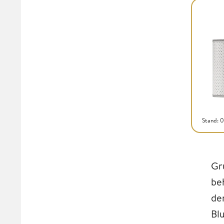
Stand: 
Gr
be
de
Bl