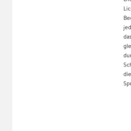
Lic
Be
je
da
gl
dur
Sc
di
Sp