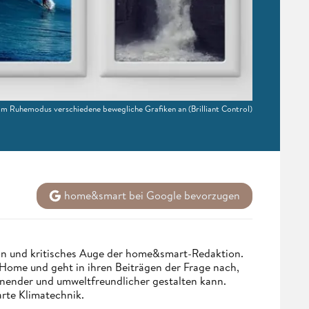
gt im Ruhemodus verschiedene bewegliche Grafiken an
(Brilliant Control)
home&smart bei Google bevorzugen
n und kritisches Auge der home&smart-Redaktion.
Home und geht in ihren Beiträgen der Frage nach,
onender und umweltfreundlicher gestalten kann.
arte Klimatechnik.