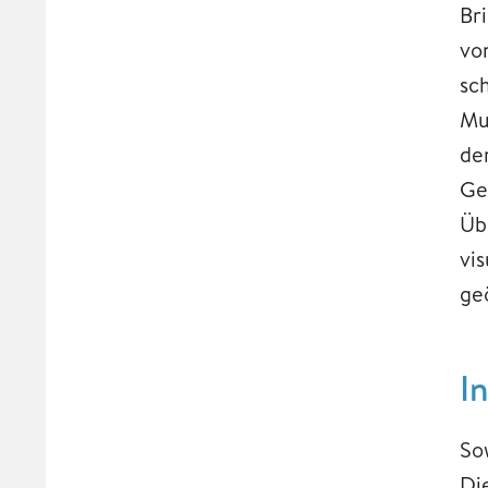
Br
vo
sc
Mu
de
Ge
Üb
vi
ge
I
So
Di