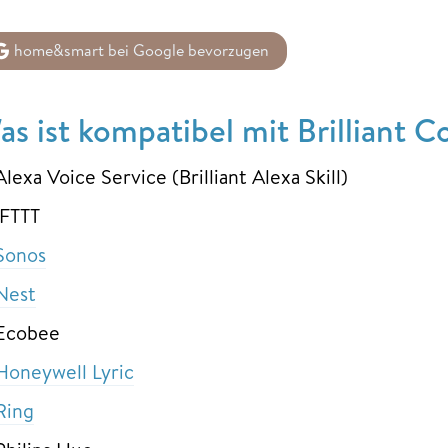
home&smart bei Google bevorzugen
as ist kompatibel mit Brilliant C
Alexa Voice Service (Brilliant Alexa Skill)
IFTTT
Sonos
Nest
Ecobee
Honeywell Lyric
Ring