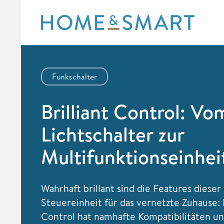
Skip
to
content
Funkschalter
Brilliant Control: Vo
Lichtschalter zur
Multifunktionseinhei
Wahrhaft brillant sind die Features diese
Steuereinheit für das vernetzte Zuhause: D
Control hat namhafte Kompatibilitäten u