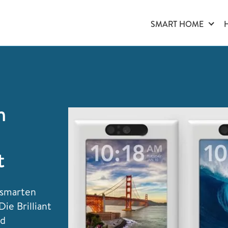
SMART HOME
m
t
r smarten
ie Brilliant
nd