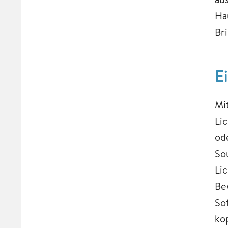
Ha
Br
E
Mi
Li
od
So
Li
Be
Sof
ko