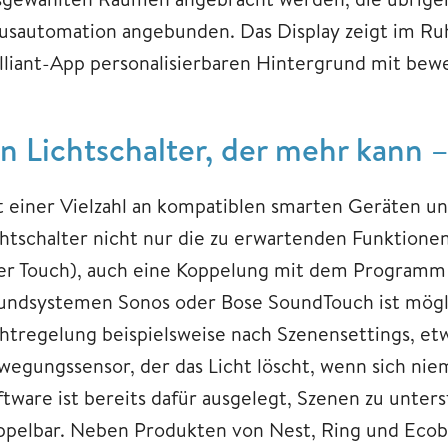
usautomation angebunden. Das Display zeigt im Ru
illiant-App personalisierbaren Hintergrund mit bew
in Lichtschalter, der mehr kann –
t einer Vielzahl an kompatiblen smarten Geräten un
chtschalter nicht nur die zu erwartenden Funktione
er Touch), auch eine Koppelung mit dem Programm 
undsystemen Sonos oder Bose SoundTouch ist mögli
chtregelung beispielsweise nach Szenensettings, e
wegungssensor, der das Licht löscht, wenn sich niem
tware ist bereits dafür ausgelegt, Szenen zu unters
ppelbar. Neben Produkten von Nest, Ring und Eco