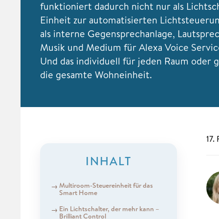
funktioniert dadurch nicht nur als Lichtsc
Einheit zur automatisierten Lichtsteueru
als interne Gegensprechanlage, Lautsprec
Musik und Medium für Alexa Voice Servic
Und das individuell für jeden Raum oder 
die gesamte Wohneinheit.
17.
INHALT
Multiroom-Steuereinheit für das
Smart Home
Ein Lichtschalter, der mehr kann –
Brilliant Control