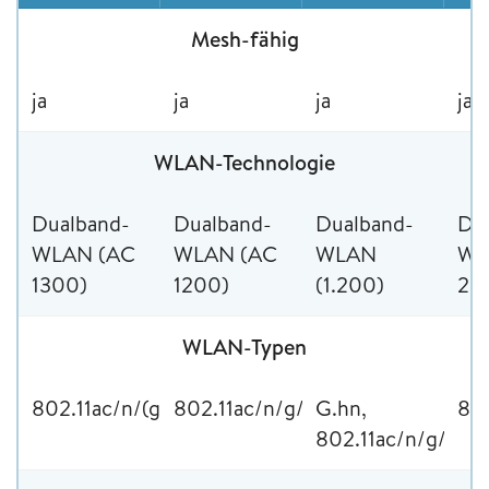
Mesh-fähig
ja
ja
ja
ja
WLAN-Technologie
Dualband-
Dualband-
Dualband-
Du
WLAN (AC
WLAN (AC
WLAN
WL
1300)
1200)
(1.200)
2.
WLAN-Typen
802.11ac/n/(g/a/b
802.11ac/n/g/a/b
G.hn,
802
802.11ac/n/g/b/a