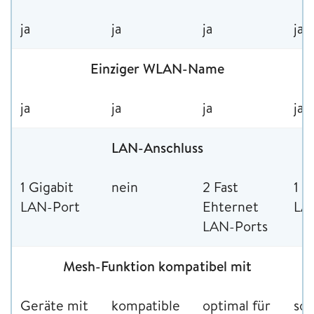
ja
ja
ja
ja
Einziger WLAN-Name
ja
ja
ja
ja
LAN-Anschluss
1 Gigabit
nein
2 Fast
1 G
LAN-Port
Ehternet
LA
LAN-Ports
Mesh-Funktion kompatibel mit
Geräte mit
kompatible
optimal für
so 