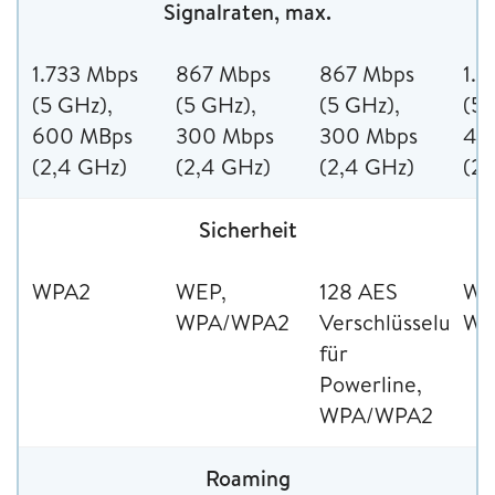
Signalraten, max.
1.733 Mbps
867 Mbps
867 Mbps
1.7
(5 GHz),
(5 GHz),
(5 GHz),
(5 
600 MBps
300 Mbps
300 Mbps
45
(2,4 GHz)
(2,4 GHz)
(2,4 GHz)
(2,
Sicherheit
WPA2
WEP,
128 AES
WE
WPA/WPA2
Verschlüsselung
WP
für
Powerline,
WPA/WPA2
Roaming