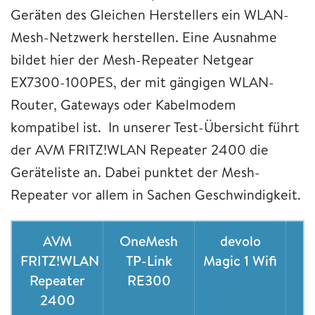
Geräten des Gleichen Herstellers ein WLAN-
Mesh-Netzwerk herstellen. Eine Ausnahme
bildet hier der Mesh-Repeater Netgear
EX7300-100PES, der mit gängigen WLAN-
Router, Gateways oder Kabelmodem
kompatibel ist. In unserer Test-Übersicht führt
der AVM FRITZ!WLAN Repeater 2400 die
Geräteliste an. Dabei punktet der Mesh-
Repeater vor allem in Sachen Geschwindigkeit.
AVM
OneMesh
devolo
N
FRITZ!WLAN
TP-Link
Magic 1 Wifi
E
Repeater
RE300
2400