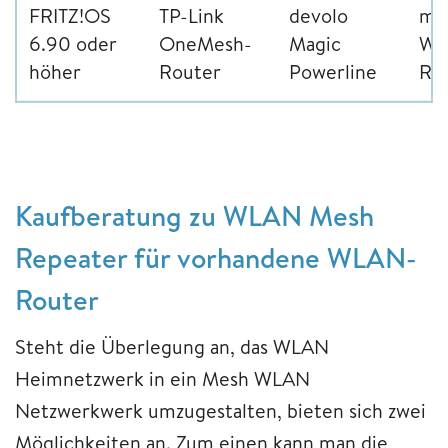
FRITZ!OS
TP-Link
devolo
mit
6.90 oder
OneMesh-
Magic
WL
höher
Router
Powerline
Ro
Kaufberatung zu WLAN Mesh
Repeater für vorhandene WLAN-
Router
Steht die Überlegung an, das WLAN
Heimnetzwerk in ein Mesh WLAN
Netzwerkwerk umzugestalten, bieten sich zwei
Möglichkeiten an. Zum einen kann man die