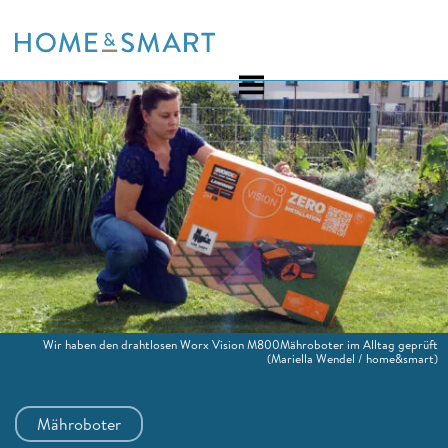
Skip
to
content
Wir haben den drahtlosen Worx Vision M800Mähroboter im Alltag geprüft
(Mariella Wendel / home&smart)
Mähroboter