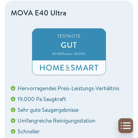
MOVA E40 Ultra
TESTNOTE
GUT
82/100 Punkte • 10/2025
Hervorragendes Preis-Leistungs-Verhältnis
+
19.000 Pa Saugkraft
+
Sehr gute Saugergebnisse
+
Umfangreiche Reinigungsstation
+
Schneller
+