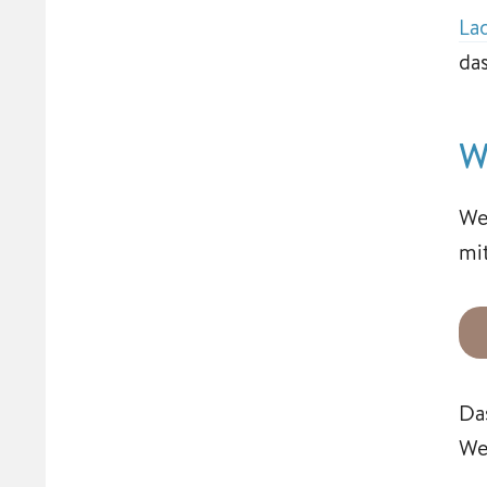
La
da
W
We
mi
Da
We