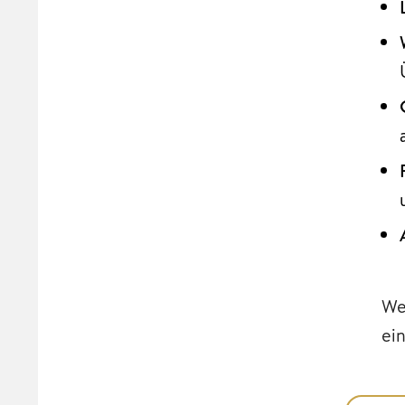
We
ei