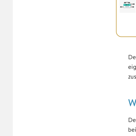
De
ei
zus
W
De
be