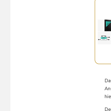
Da
An
hi
De