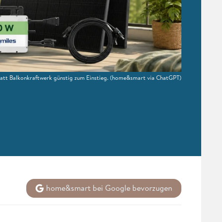
att Balkonkraftwerk günstig zum Einstieg.
(home&smart via ChatGPT)
home&smart bei Google bevorzugen