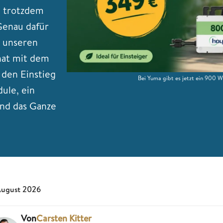
d trotzdem
Genau dafür
n unseren
hat mit dem
 den Einstieg
Bei Yuma gibt es jetzt ein 900 W
dule, ein
und das Ganze
August 2026
Von
Carsten Kitter