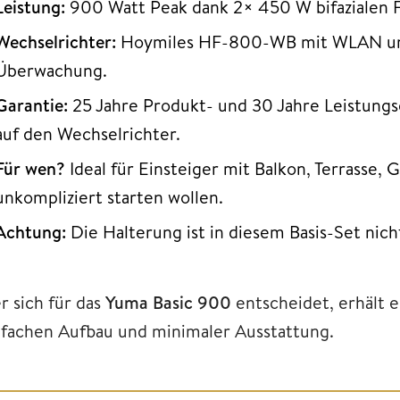
Leistung:
900 Watt Peak dank 2× 450 W bifazialen F
Wechselrichter:
Hoymiles HF-800-WB mit WLAN und
Überwachung.
Garantie:
25 Jahre Produkt- und 30 Jahre Leistungsg
auf den Wechselrichter.
Für wen?
Ideal für Einsteiger mit Balkon, Terrasse, 
unkompliziert starten wollen.
Achtung:
Die Halterung ist in diesem Basis-Set nich
r sich für das
Yuma Basic 900
entscheidet, erhält 
nfachen Aufbau und minimaler Ausstattung.