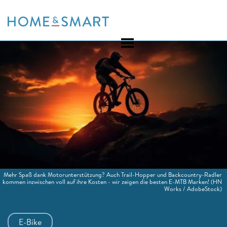
Skip
to
content
Mehr Spaß dank Motorunterstützung? Auch Trail-Hopper und Backcountry-Radler
kommen inzwischen voll auf ihre Kosten - wir zeigen die besten E-MTB Marken!
(HN
Works / AdobeStock)
E-Bike