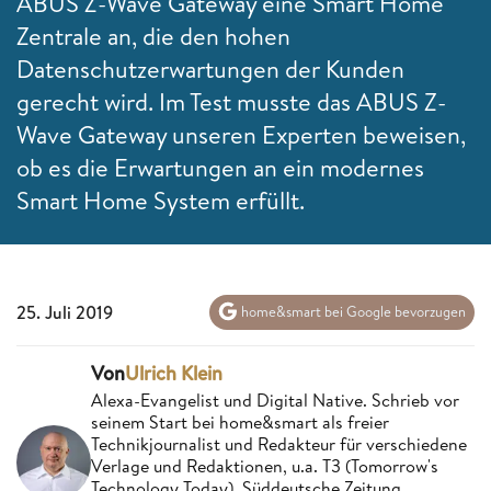
ABUS Z-Wave Gateway eine Smart Home
Zentrale an, die den hohen
Datenschutzerwartungen der Kunden
gerecht wird. Im Test musste das ABUS Z-
Wave Gateway unseren Experten beweisen,
ob es die Erwartungen an ein modernes
Smart Home System erfüllt.
25. Juli 2019
home&smart bei Google bevorzugen
Von
Ulrich Klein
Alexa-Evangelist und Digital Native. Schrieb vor
seinem Start bei home&smart als freier
Technikjournalist und Redakteur für verschiedene
Verlage und Redaktionen, u.a. T3 (Tomorrow's
Technology Today), Süddeutsche Zeitung,