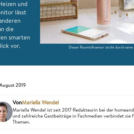
 Heizen und
itor lässt
 anderen
an die
 den smarten
ick vor.
Dieser Raumluftsensor sticht durch sein
 August 2019
Von
Mariella Wendel
Mariella Wendel ist seit 2017 Redakteurin bei der homea
und zahlreiche Gastbeiträge in Fachmedien verbindet sie 
Themen.