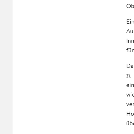
Ob
Ei
Au
In
fü
Da
zu
ei
wi
ve
Ho
üb