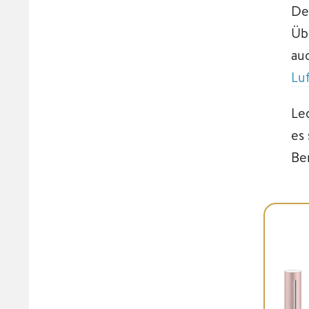
De
Üb
au
Lu
Le
es
Be