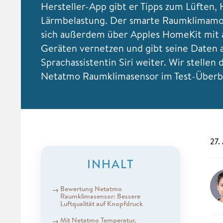
Hersteller-App gibt er Tipps zum Lüften,
Lärmbelastung. Der smarte Raumklimamon
sich außerdem über Apples HomeKit mit
Geräten vernetzen und gibt seine Daten 
Sprachassistentin Siri weiter. Wir stellen
Netatmo Raumklimasensor im Test-Überbl
27.
INHALT
Bewertung Netatmo
Raumklimasensor: Bessere
Luftqualität auf Knopfdruck
Mit Netatmo Temperatur,