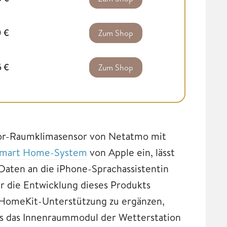
0
€
Zum Shop
5
€
Zum Shop
oor-Raumklimasensor von Netatmo mit
mart Home-System
von Apple ein, lässt
Daten an die iPhone-Sprachassistentin
ür die Entwicklung dieses Produkts
t HomeKit-Unterstützung zu ergänzen,
als das Innenraummodul der Wetterstation