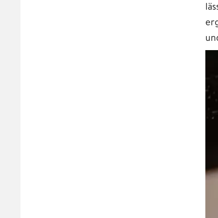
lä
er
un