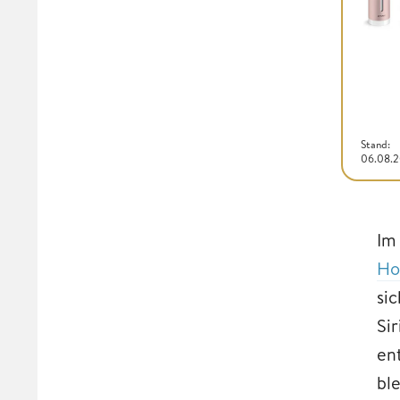
Stand:
06.08.
Im
Ho
si
Si
en
bl