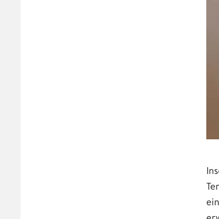
In
Te
ei
er