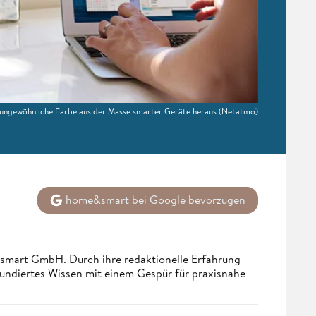
e ungewöhnliche Farbe aus der Masse smarter Geräte heraus
(Netatmo)
home&smart bei Google bevorzugen
ndsmart GmbH. Durch ihre redaktionelle Erfahrung
fundiertes Wissen mit einem Gespür für praxisnahe