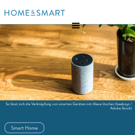
Skip
to
content
So lässt sich die Verknüpfung von smarten Geräten mit Alexa löschen
(beeboys /
Adobe Stock)
Smart Home