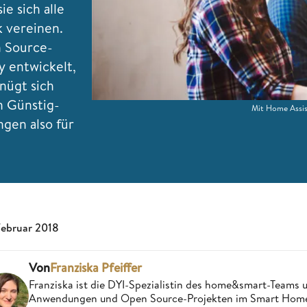
e sich alle
k vereinen.
n Source-
y entwickelt,
gnügt sich
n Günstig-
Mit Home Assist
gen also für
Februar 2018
Von
Franziska Pfeiffer
Franziska ist die DYI-Spezialistin des home&smart-Teams 
Anwendungen und Open Source-Projekten im Smart Home 