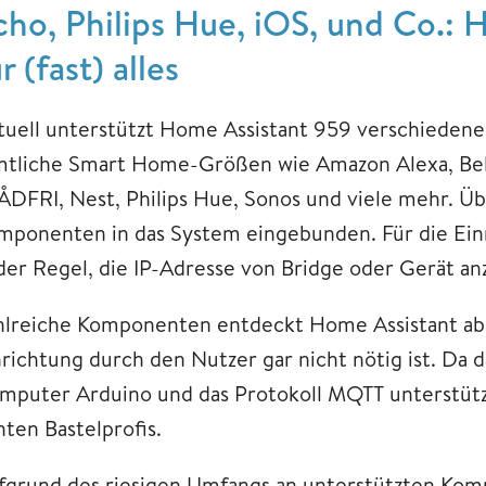
cho, Philips Hue, iOS, und Co.: 
r (fast) alles
tuell unterstützt Home Assistant 959 verschieden
mtliche Smart Home-Größen wie Amazon Alexa, Belk
ÅDFRI, Nest, Philips Hue, Sonos und viele mehr. Ü
mponenten in das System eingebunden. Für die Ein
 der Regel, die IP-Adresse von Bridge oder Gerät a
hlreiche Komponenten entdeckt Home Assistant aber 
nrichtung durch den Nutzer gar nicht nötig ist. D
mputer Arduino und das Protokoll MQTT unterstützt
hten Bastelprofis.
fgrund des riesigen Umfangs an unterstützten Kompo