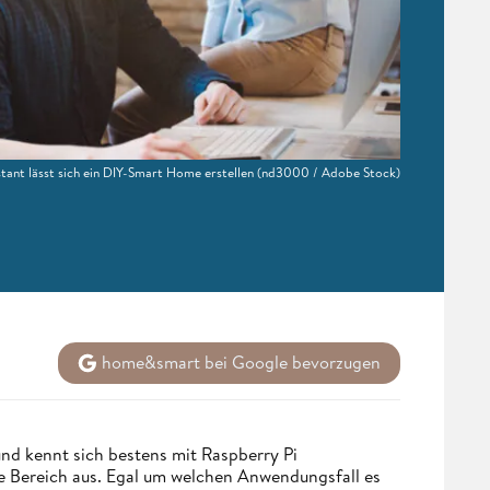
ant lässt sich ein DIY-Smart Home erstellen
(nd3000 / Adobe Stock)
home&smart bei Google bevorzugen
und kennt sich bestens mit Raspberry Pi
Bereich aus. Egal um welchen Anwendungsfall es