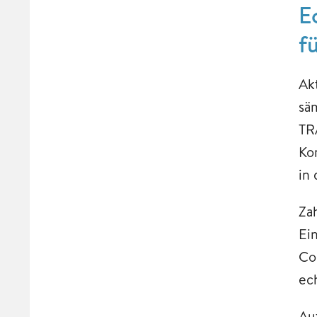
E
fü
Ak
sä
TR
Ko
in
Za
Ei
Co
ec
Au