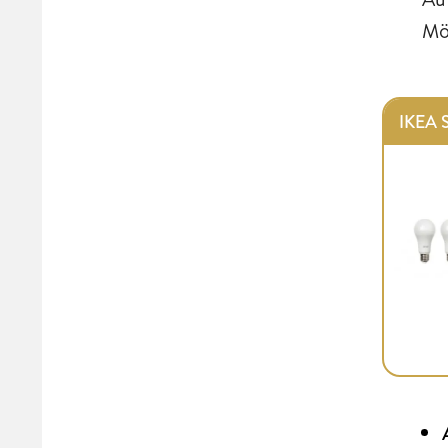
Mö
IKEA 