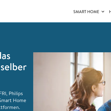
SMART HOME
das
selber
I, Philips
 Smart Home
ttformen.