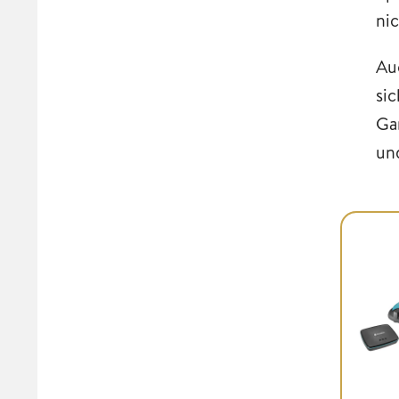
nic
Au
sic
Ga
un