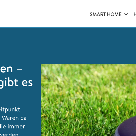
SMART HOME
zen –
gibt es
e
eitpunkt
 Wären da
die immer
 werden