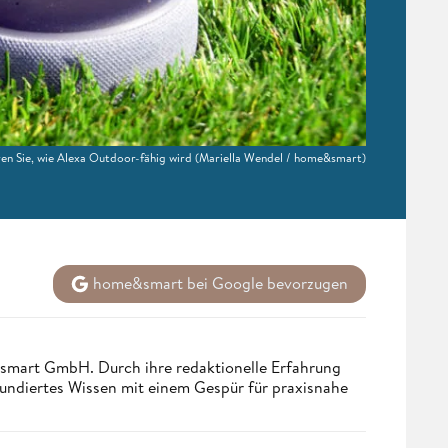
en Sie, wie Alexa Outdoor-fähig wird
(Mariella Wendel / home&smart)
home&smart bei Google bevorzugen
ndsmart GmbH. Durch ihre redaktionelle Erfahrung
fundiertes Wissen mit einem Gespür für praxisnahe