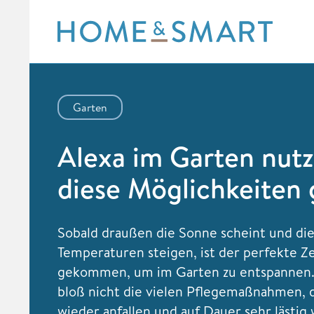
Skip
to
content
Garten
Alexa im Garten nut
diese Möglichkeiten 
Sobald draußen die Sonne scheint und di
Temperaturen steigen, ist der perfekte Z
gekommen, um im Garten zu entspannen.
bloß nicht die vielen Pflegemaßnahmen, 
wieder anfallen und auf Dauer sehr lästig