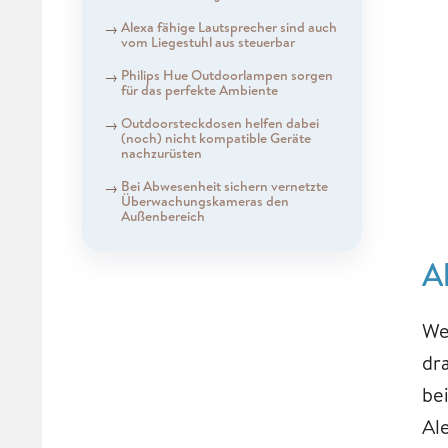
Alexa fähige Lautsprecher sind auch
vom Liegestuhl aus steuerbar
Philips Hue Outdoorlampen sorgen
für das perfekte Ambiente
Outdoorsteckdosen helfen dabei
(noch) nicht kompatible Geräte
nachzurüsten
Bei Abwesenheit sichern vernetzte
Überwachungskameras den
Außenbereich
A
We
dr
be
Al