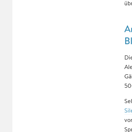
übr
A
B
Di
Al
Gä
50
Se
Si
vo
Sp