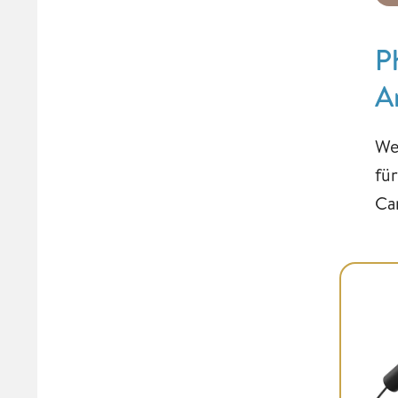
P
A
We
fü
Ca