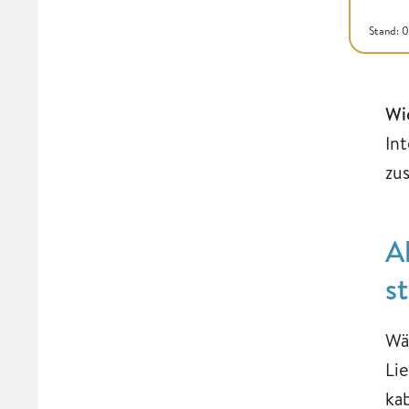
Stand: 
Wi
In
zu
A
s
Wä
Li
ka