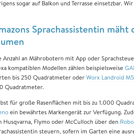
igens sogar auf Balkon und Terrasse einsetzbar. Wir 
mazons Sprachassistentin mäht 
lumen
e Anzahl an Mährobotern mit App oder Sprachsteuer
exa kompatiblen Modellen zählen beispielsweise
GA
rten bis 250 Quadratmeter oder
Worx Landroid M
0 Quadratmeter.
lbst für große Rasenflächen mit bis zu 1.000 Quad
leno
ein bewährtes Markengerät zur Verfügung. Zude
n Husqvarna, Flymo oder McCulloch über den
Robon
rachassistentin steuern, sofern im Garten eine au