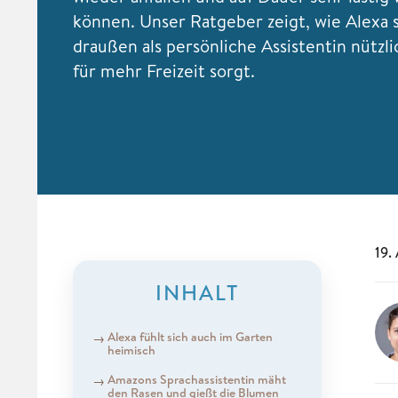
können. Unser Ratgeber zeigt, wie Alexa 
draußen als persönliche Assistentin nützl
für mehr Freizeit sorgt.
19.
INHALT
Alexa fühlt sich auch im Garten
heimisch
Amazons Sprachassistentin mäht
den Rasen und gießt die Blumen