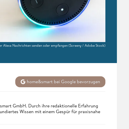
er Alexa Nachrichten senden oder empfangen
(Screeny / Adobe Stock)
home&smart bei Google bevorzugen
ndsmart GmbH. Durch ihre redaktionelle Erfahrung
fundiertes Wissen mit einem Gespür für praxisnahe