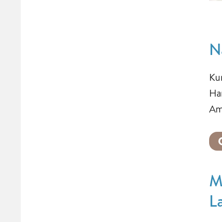
N
Ku
Ha
Am
M
L