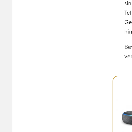
si
Te
Ge
hin
Be
ve