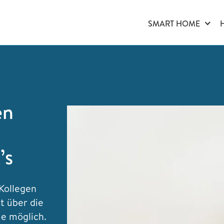
SMART HOME
en
’s
Kollegen
st über die
e möglich.