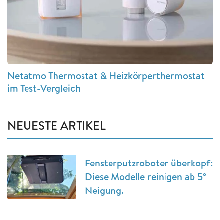
Netatmo Thermostat & Heizkörperthermostat
im Test-Vergleich
NEUESTE ARTIKEL
Fensterputzroboter überkopf:
Diese Modelle reinigen ab 5°
Neigung.