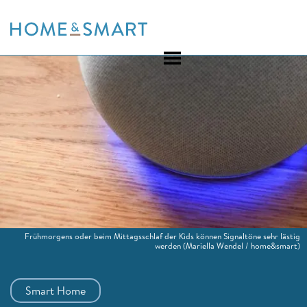
Skip
to
content
Frühmorgens oder beim Mittagsschlaf der Kids können Signaltöne sehr lästig
werden
(Mariella Wendel / home&smart)
Smart Home