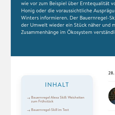
wie vor zum Beispiel über Erntequalität 
Honig oder die voraussichtliche Auspräg
Winters informieren. Der Bauernregel-Ski
der Umwelt wieder ein Stück näher und 
Zusammenhänge im Ökosystem verständli
28.
INHALT
Bauernregel Alexa Skill: Weisheiten
zum Frühstück
Bauernregel-Skill im Test