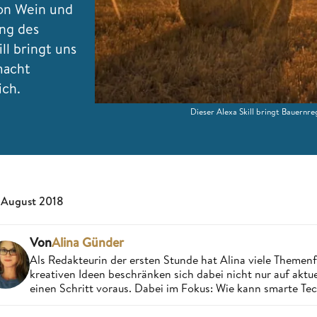
von Wein und
ung des
ll bringt uns
macht
ch.
Dieser Alexa Skill bringt Bauernr
 August 2018
Von
Alina Günder
Als Redakteurin der ersten Stunde hat Alina viele Theme
kreativen Ideen beschränken sich dabei nicht nur auf aktue
einen Schritt voraus. Dabei im Fokus: Wie kann smarte Te