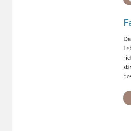
F
Der
Le
ri
st
be