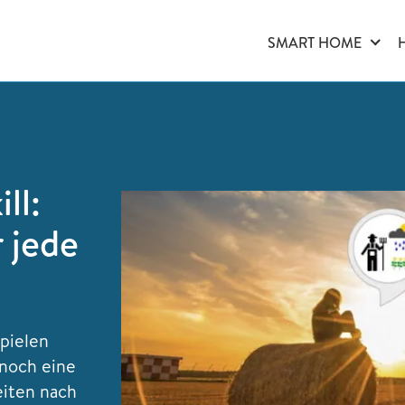
SMART HOME
ll:
 jede
spielen
 noch eine
eiten nach