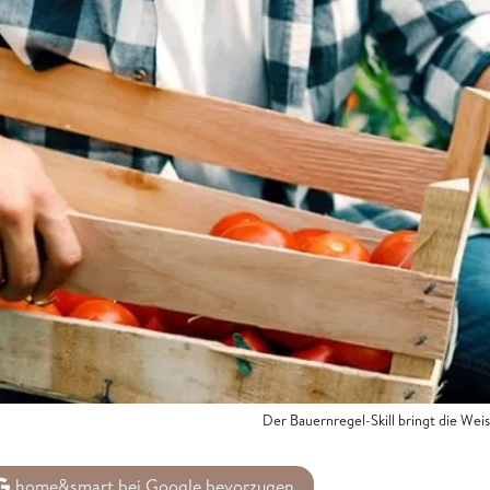
Der Bauernregel-Skill bringt die We
home&smart bei Google bevorzugen