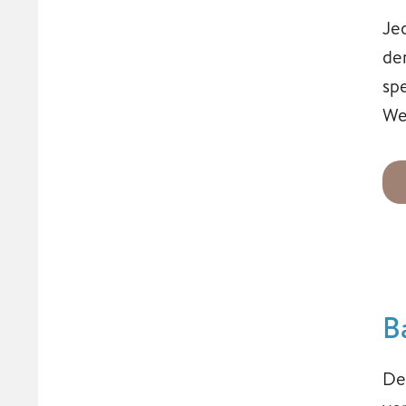
Je
de
sp
We
B
Der