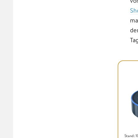
vo
Sh
ma
de
Ta
Stand: 