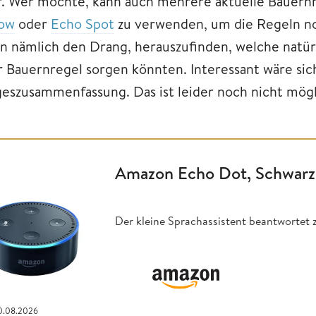
r. Wer möchte, kann auch mehrere aktuelle Bauernr
ow
oder
Echo Spot
zu verwenden, um die Regeln no
n nämlich den Drang, herauszufinden, welche natür
r Bauernregel sorgen könnten. Interessant wäre sich
geszusammenfassung. Das ist leider noch nicht mögl
Amazon Echo Dot, Schwarz
Der kleine Sprachassistent beantwortet 
10.08.2026