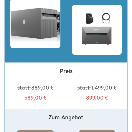
Preis
statt
statt
889,00
€
1.499,00
€
589,00
€
899,00
€
Zum Angebot