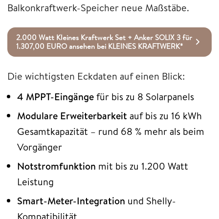
Balkonkraftwerk-Speicher neue Maßstäbe.
2.000 Watt Kleines Kraftwerk Set + Anker SOLIX 3 für
1.307,00 EURO ansehen bei KLEINES KRAFTWERK*
Die wichtigsten Eckdaten auf einen Blick:
4 MPPT-Eingänge
für bis zu 8 Solarpanels
Modulare Erweiterbarkeit
auf bis zu 16 kWh
Gesamtkapazität – rund 68 % mehr als beim
Vorgänger
Notstromfunktion
mit bis zu 1.200 Watt
Leistung
Smart-Meter-Integration
und Shelly-
Kompatibilität