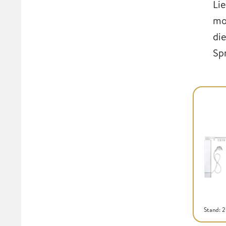
Li
mo
di
Sp
Stand: 