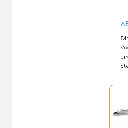
AB
Di
Vo
er
St