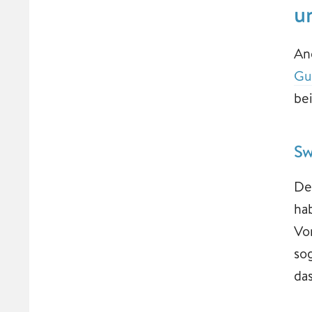
u
An
Gu
be
Sw
De
ha
Vo
so
da