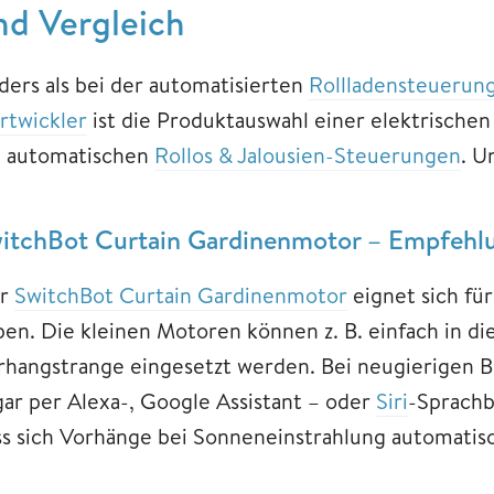
nd Vergleich
ders als bei der automatisierten
Rollladensteuerun
rtwickler
ist die Produktauswahl einer elektrische
i automatischen
Rollos & Jalousien-Steuerungen
. U
itchBot Curtain Gardinenmotor – Empfehl
r
SwitchBot Curtain Gardinenmotor
eignet sich für
ben. Die kleinen Motoren können z. B. einfach in di
rhangstrange eingesetzt werden. Bei neugierigen B
gar per Alexa-, Google Assistant – oder
Siri
-Sprachb
ss sich Vorhänge bei Sonneneinstrahlung automatisc