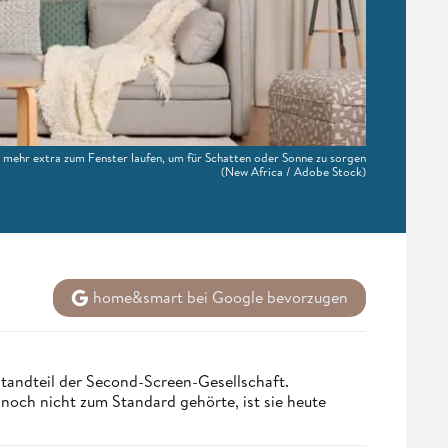
mehr extra zum Fenster laufen, um für Schatten oder Sonne zu sorgen
(New Africa / Adobe Stock)
home&smart bei Google bevorzugen
tandteil der Second-Screen-Gesellschaft.
och nicht zum Standard gehörte, ist sie heute