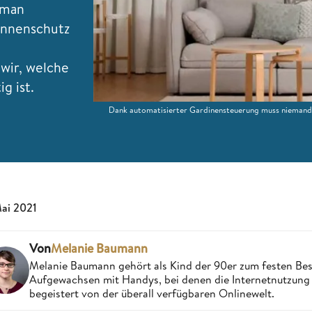
 man
onnenschutz
wir, welche
g ist.
Dank automatisierter Gardinensteuerung muss niemand 
Mai 2021
Von
Melanie Baumann
Melanie Baumann gehört als Kind der 90er zum festen Bes
Aufgewachsen mit Handys, bei denen die Internetnutzung n
begeistert von der überall verfügbaren Onlinewelt.