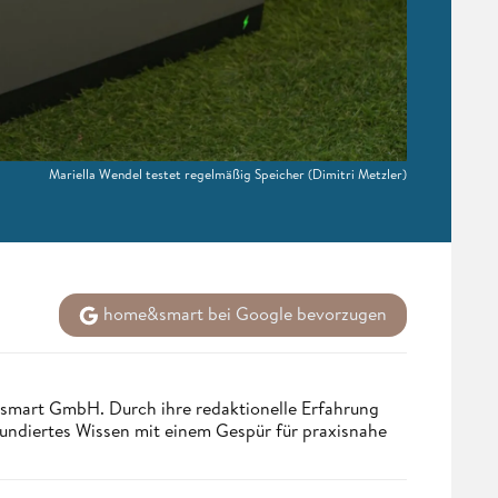
Mariella Wendel testet regelmäßig Speicher
(Dimitri Metzler)
home&smart bei Google bevorzugen
ndsmart GmbH. Durch ihre redaktionelle Erfahrung
fundiertes Wissen mit einem Gespür für praxisnahe