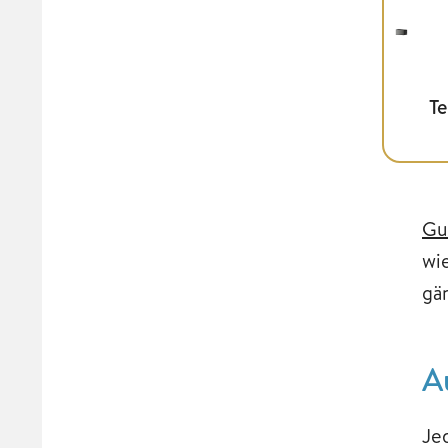
Te
Gu
wi
gä
A
Je