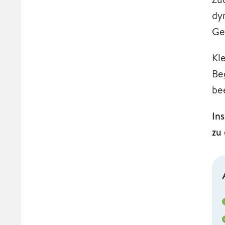
dy
Ge
Kl
Be
be
In
zu