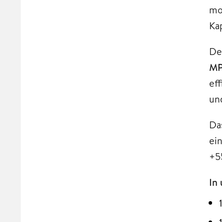
mo
Ka
De
MP
ef
un
Da
ei
+5
In