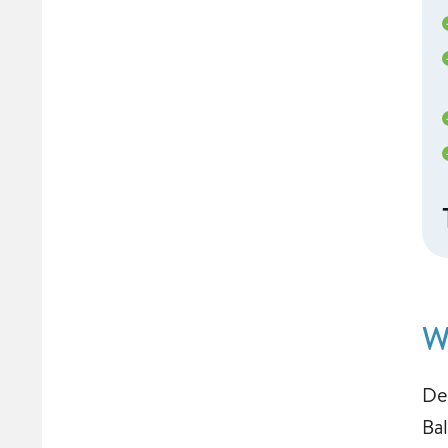
W
De
Ba