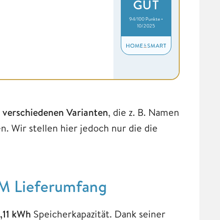
GUT
94/100 Punkte •
10/2025
n
verschiedenen Varianten
, die z. B. Namen
n. Wir stellen hier jedoch nur die die
 M Lieferumfang
,11 kWh
Speicherkapazität. Dank seiner