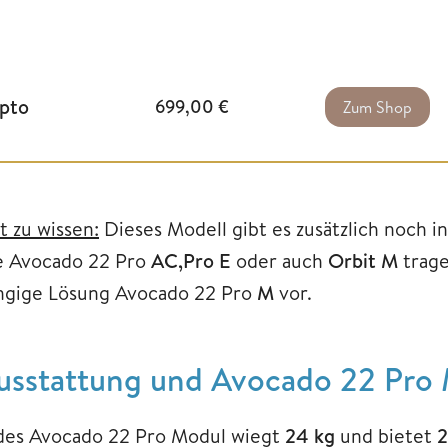
pto
699,00
€
Zum Shop
t zu wissen:
Dieses Modell gibt es zusätzlich noch i
e Avocado 22 Pro
AC,Pro E
oder auch
Orbit M
trage
ngige Lösung Avocado 22 Pro
M
vor.
usstattung und Avocado 22 Pro
des Avocado 22 Pro Modul wiegt
24 kg
und bietet
2