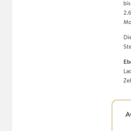
bi
2.
Mo
Di
St
Eb
La
Ze
A